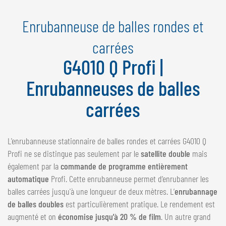
NEDERLANDS
Enrubanneuse de balles rondes et
FRANÇAIS
DEUTSCH
carrées
G4010 Q Profi |
SUISSE
GÖWEIL Schweiz
Enrubanneuses de balles
DEUTSCH
carrées
FRANÇAIS
L'enrubanneuse stationnaire de balles rondes et carrées G4010 Q
Profi ne se distingue pas seulement par le
satellite double
mais
également par la
commande de programme entièrement
automatique
Profi. Cette enrubanneuse permet d’enrubanner les
balles carrées jusqu'à une longueur de deux mètres. L’
enrubannage
de balles doubles
est particulièrement pratique. Le rendement est
augmenté et on
économise jusqu'à 20 % de film
. Un autre grand