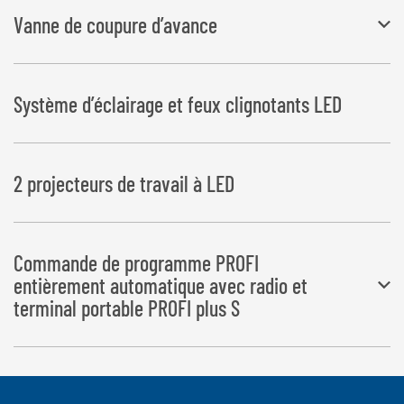
moteur diesel 17,5 kW, refroidi à l’eau, batterie, démarreur électrique,
Vanne de coupure d’avance
compteur horaire, filtre à pression et de retour, réservoir d’huile
hydraulique de 44 l et variateur de vitesse automatique
Ceci permet de garantir un chevauchement précis du film pour les
Système d’éclairage et feux clignotants LED
balles rectangulaires
2 projecteurs de travail à LED
Commande de programme PROFI
entièrement automatique avec radio et
terminal portable PROFI plus S
Toutes les opérations sont exécutées de manière entièrement
automatique