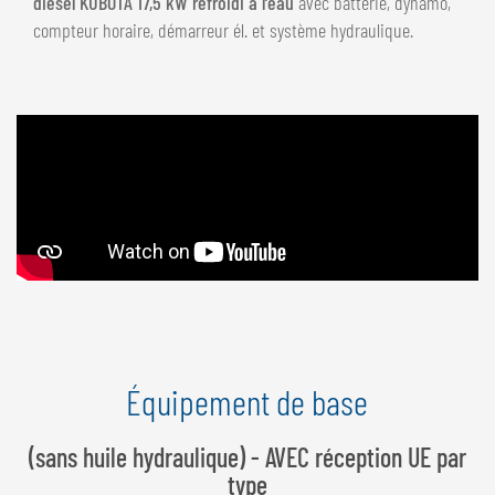
diesel KUBOTA 17,5 kW refroidi à l’eau
avec batterie, dynamo,
compteur horaire, démarreur él. et système hydraulique.
Équipement de base
(sans huile hydraulique) - AVEC réception UE par
type