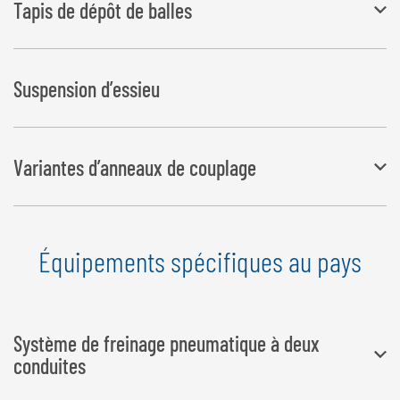
Tapis de dépôt de balles
mm selon la position de la partie supérieure, avec essieu élévateur
sorti
Tapis en caoutchouc mobile hydrauliquement, commande par
Suspension d’essieu
télécommande radio
Variantes d’anneaux de couplage
Un grand choix d’anneaux de couplage est à votre disposition
Équipements spécifiques au pays
Variantes d’anneaux de couplage
Système de freinage pneumatique à deux
conduites