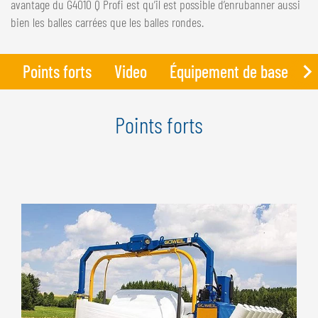
avantage du G4010 Q Profi est qu’il est possible d’enrubanner aussi
bien les balles carrées que les balles rondes.
Points forts
Video
Équipement de base
D
Points forts