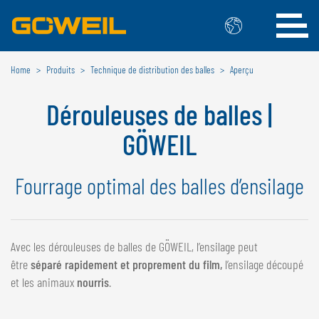
Home
Produits
Technique de distribution des balles
Aperçu
Choisissez votre langue/votre pays
Dérouleuses de balles |
INTERNATIONAL
GÖWEIL
GÖWEIL
Fourrage optimal des balles d’ensilage
DEUTSCH
ESPAÑOL
ENGLISH
POLSKI
FRANÇAIS
ČESKÝ
NEDERLANDS
Avec les dérouleuses de balles de GÖWEIL, l’ensilage peut
être
séparé rapidement et proprement du film,
l’ensilage découpé
BELGIQUE
et les animaux
nourris
.
GÖWEIL BNL