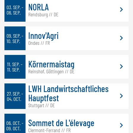
NORLA
NEDERLANDS
03. SEP. -
06. SEP.
FRANÇAIS
Rendsburg // DE
DEUTSCH
Innov'Agri
SUISSE
09. SEP. -
10. SEP.
Ondes // FR
GÖWEIL Schweiz
DEUTSCH
Körnermaistag
11. SEP. -
FRANÇAIS
11. SEP.
Reinshof, Göttingen // DE
LWH Landwirtschaftliches
27. SEP. -
Hauptfest
04. OCT.
Stuttgart // DE
Sommet de L'élevage
06. OCT. -
09. OCT.
Clermont-Ferrand // FR