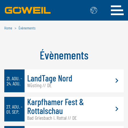
Home
Évènements
Choisissez votre langue/votre pays
INTERNATIONAL
Évènements
GÖWEIL
DEUTSCH
ESPAÑOL
LandTage Nord
21. AOU. -
ENGLISH
POLSKI
24. AOU.
Wüsting // DE
FRANÇAIS
ČESKÝ
NEDERLANDS
Karpfhamer Fest &
27. AOU. -
Rottalschau
BELGIQUE
01. SEP.
Bad Griesbach i. Rottal // DE
GÖWEIL BNL