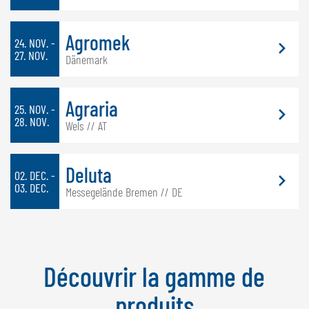
Agromek
24. NOV. -
27. NOV.
Dänemark
Agraria
25. NOV. -
28. NOV.
Wels // AT
Deluta
02. DEC. -
03. DEC.
Messegelände Bremen // DE
Découvrir la gamme de
produits