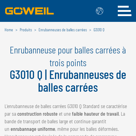
Home
Produits
Enrubanneuses de balles carrées
G3010 Q
Choisissez votre langue/votre pays
Enrubanneuse pour balles carrées à
INTERNATIONAL
trois points
GÖWEIL
G3010 Q | Enrubanneuses de
DEUTSCH
ESPAÑOL
balles carrées
ENGLISH
POLSKI
FRANÇAIS
ČESKÝ
NEDERLANDS
L'enrubanneuse de balles carrées G3010 Q Standard se caractérise
par sa
construction robuste
et une
faible hauteur de travail
. La
BELGIQUE
bande de transport de balles large et continue garantit
GÖWEIL BNL
un
enrubannage uniforme
, même pour les balles déformées.