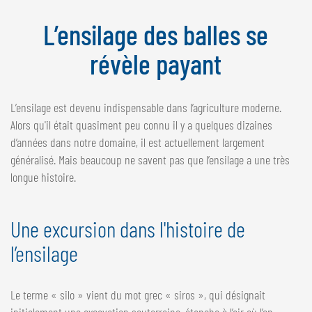
NEDERLANDS
L’ensilage des balles se
FRANÇAIS
DEUTSCH
révèle payant
SUISSE
L’ensilage est devenu indispensable dans l’agriculture moderne.
GÖWEIL Schweiz
Alors qu'il était quasiment peu connu il y a quelques dizaines
DEUTSCH
d’années dans notre domaine, il est actuellement largement
FRANÇAIS
généralisé. Mais beaucoup ne savent pas que l’ensilage a une très
longue histoire.
Une excursion dans l'histoire de
l’ensilage
Le terme « silo » vient du mot grec « siros », qui désignait
initialement une excavation souterraine, étanche à l’air où l’on