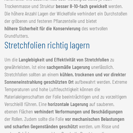
Trockenmasse und Struktur
besser 8-10-fach gewickelt
werden.
Die höhere Anzahl Lagen der Wickelfolie verhindert ein Durchstoßen
der gröberen und festeren Pflanzenteile und bietet
höhere Sicherheit für die Konservierung
des wertvollen
Grundfutters.
Stretchfolien richtig lagern
Um die
Langlebigkeit und Effektivität von Stretchfolien
zu
gewährleisten, ist eine
sachgemäße Lagerung
unerlässlich.
Stretchfolien sollten an einem
kühlen, trockenen und vor direkter
Sonneneinstrahlung geschützten Ort
aufbewahrt werden. Extreme
Temperaturen und hohe Luftfeuchtigkeit können die
Materialeigenschaften der Folie beeinträchtigen und zu vorzeitigem
Verschleiß führen. Eine
horizontale Lagerung
auf sauberen,
ebenen Flächen
verhindert Verformungen und Beschädigungen
der Rollen. Zudem sollte die Folie
vor mechanischen Belastungen
und scharfen Gegenständen geschützt
werden, um Risse und