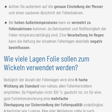
Achten Sie außerdem auf die
genaue Einstellung der Messer
und einen sauberen Abschnitt der Folienbahnen.
Bei
hohen Außentemperaturen
kann es
vermehrt zu
Folienabrissen
kommen, da Dehnbarkeit und Reißfestigkeit der
Folien temperaturabhängig sind. Eine
Verarbeitung im Regen
kann die Haftung der einzelnen Folienlagen ebenfalls
negativ
beeinflussen
.
Wie viele Lagen Folie sollen zum
Wickeln verwendet werden?
Bezüglich der Anzahl der Folienlagen wird eine
6-fache
Wicklung als Standard
von nahezu allen Folienherstellern
empfohlen. Da Polyethylen nicht 100 % gasdicht ist, ist für eine
gute Futterkonservierung eine
mehrfache
Überlappung zur Sicherstellung der Futterqualität
unabdingbar.
Ackerfutter wie Luzerne, Klee oder Weidelgras sollte je nach