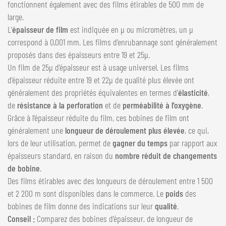
fonctionnent également avec des films étirables de 500 mm de
large.
L’
épaisseur de film
est indiquée en µ ou micromètres, un µ
correspond à 0,001 mm. Les films d’enrubannage sont généralement
proposés dans des épaisseurs entre 19 et 25µ.
Un film de 25µ d’épaisseur est à usage universel. Les films
d’épaisseur réduite entre 19 et 22µ de qualité plus élevée ont
généralement des propriétés équivalentes en termes d’
élasticité
,
de
résistance à la perforation
et de
perméabilité à l’oxygène
.
Grâce à l’épaisseur réduite du film, ces bobines de film ont
généralement une
longueur de déroulement plus élevée
, ce qui,
lors de leur utilisation, permet de
gagner du temps
par rapport aux
épaisseurs standard, en raison du
nombre réduit de changements
de bobine
.
Des films étirables avec des longueurs de déroulement entre 1 500
et 2 200 m sont disponibles dans le commerce. Le
poids
des
bobines de film donne des indications sur leur
qualité
.
Conseil :
Comparez des bobines d’épaisseur, de longueur de