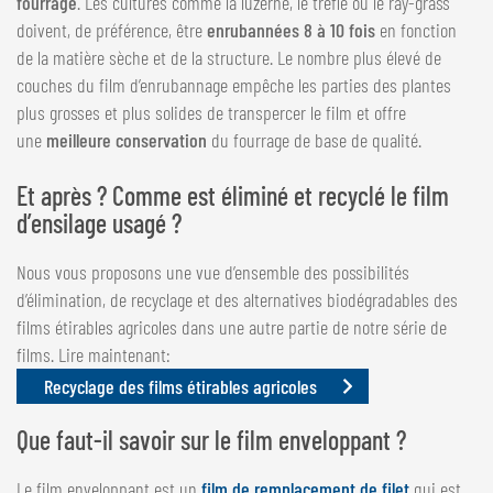
fourrage
. Les cultures comme la luzerne, le trèfle ou le ray-grass
doivent, de préférence, être
enrubannées 8 à 10 fois
en fonction
de la matière sèche et de la structure. Le nombre plus élevé de
couches du film d’enrubannage empêche les parties des plantes
plus grosses et plus solides de transpercer le film et offre
une
meilleure conservation
du fourrage de base de qualité.
Et après ? Comme est éliminé et recyclé le film
d’ensilage usagé ?
Nous vous proposons une vue d’ensemble des possibilités
d’élimination, de recyclage et des alternatives biodégradables des
films étirables agricoles dans une autre partie de notre série de
films. Lire maintenant:
Recyclage des films étirables agricoles
Que faut-il savoir sur le film enveloppant ?
Le film enveloppant est un
film de remplacement de filet
qui est