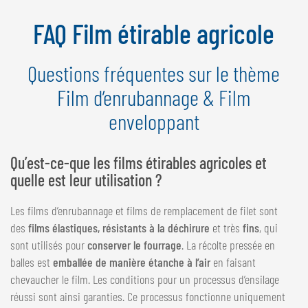
NEDERLANDS
FAQ Film étirable agricole
FRANÇAIS
DEUTSCH
Questions fréquentes sur le thème
SUISSE
Film d’enrubannage & Film
GÖWEIL Schweiz
enveloppant
DEUTSCH
FRANÇAIS
Qu’est-ce-que les films étirables agricoles et
quelle est leur utilisation ?
Les films d’enrubannage et films de remplacement de filet sont
des
films élastiques, résistants à la déchirure
et très
fins
, qui
sont utilisés pour
conserver le fourrage
. La récolte pressée en
balles est
emballée de manière étanche à l’air
en faisant
chevaucher le film. Les conditions pour un processus d’ensilage
réussi sont ainsi garanties. Ce processus fonctionne uniquement