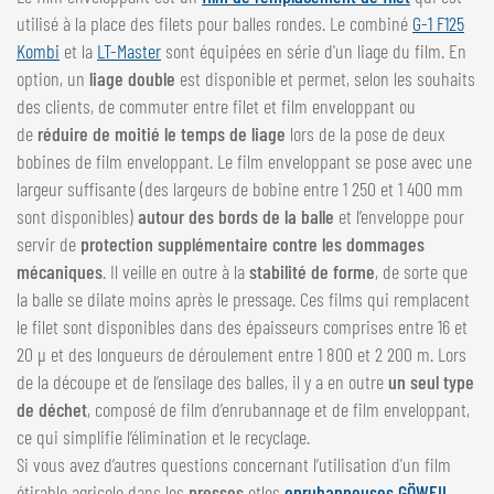
utilisé à la place des filets pour balles rondes. Le combiné
G-1 F125
Kombi
et la
LT-Master
sont équipées en série d'un liage du film. En
option, un
liage double
est disponible et permet, selon les souhaits
des clients, de commuter entre filet et film enveloppant ou
de
réduire de moitié le temps de liage
lors de la pose de deux
bobines de film enveloppant. Le film enveloppant se pose avec une
largeur suffisante (des largeurs de bobine entre 1 250 et 1 400 mm
sont disponibles)
autour des bords de la balle
et l’enveloppe pour
servir de
protection supplémentaire contre les dommages
mécaniques
. Il veille en outre à la
stabilité de forme
, de sorte que
la balle se dilate moins après le pressage. Ces films qui remplacent
le filet sont disponibles dans des épaisseurs comprises entre 16 et
20 µ et des longueurs de déroulement entre 1 800 et 2 200 m. Lors
de la découpe et de l’ensilage des balles, il y a en outre
un seul type
de déchet
, composé de film d’enrubannage et de film enveloppant,
ce qui simplifie l’élimination et le recyclage.
Si vous avez d’autres questions concernant l’utilisation d'un film
étirable agricole dans les
presses
etles
enrubanneuses GÖWEIL
,