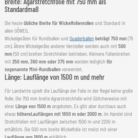
Breite: Agarstretchfolie mit 750 mm als
Standardmaß
Die heute
übliche Breite für Wickelfolienrollen
und Standard in
allen GÖWEIL
Wickelgeräten für Rundballen und
Quaderballen
beträgt 750 mm
(75
cm). Ältere Wickelgeräte anderer Hersteller werden auch mit
500
mm
(50 cm) breiten Stretchfolien betrieben. Kleinere Folienbreiten
mit
250 mm, 360 mm oder 375 mm
werden lediglich
für
sogenannte Mini-Rundballen
verwendet.
Länge: Lauflänge von 1500 m und mehr
Für Landwirte spielt die Lauflänge der Folie in der Regel keine große
Rolle. Die 750 mm breite Agrarstretchfolie wird üblicherweise mit
einer
Länge von 1500 m
angeboten. Es gibt aber durchaus auch
etwas
höhere
Lauflängen mit 1650 m oder 2000 m
. Im Handel sind
Stretchfolien mit Lauflängen zwischen 1500 m und 2200 m
erhältlich. Die 500 mm breite Wickelfolie ist meist mit einer
Lauflänge von 1800 m
erhältlich.