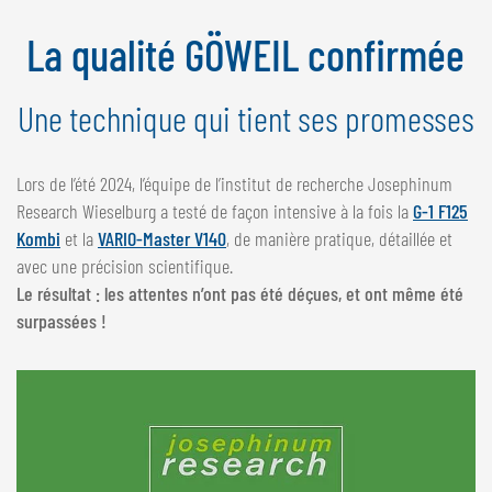
NEDERLANDS
La qualité GÖWEIL confirmée
FRANÇAIS
DEUTSCH
Une technique qui tient ses promesses
SUISSE
GÖWEIL Schweiz
Lors de l’été 2024, l’équipe de l’institut de recherche Josephinum
Research Wieselburg a testé de façon intensive à la fois la
G-1 F125
DEUTSCH
Kombi
et la
VARIO-Master V140
, de manière pratique, détaillée et
FRANÇAIS
avec une précision scientifique.
Le résultat : les attentes n’ont pas été déçues, et ont même été
surpassées !