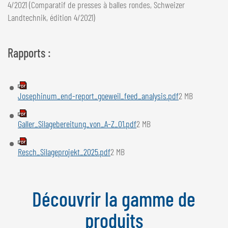
4/2021 (Comparatif de presses à balles rondes, Schweizer
Landtechnik, édition 4/2021)
Rapports :
Josephinum_end-report_goeweil_feed_analysis.pdf
2 MB
Galler_Silagebereitung_von_A-Z_01.pdf
2 MB
Resch_Silageprojekt_2025.pdf
2 MB
Découvrir la gamme de
produits