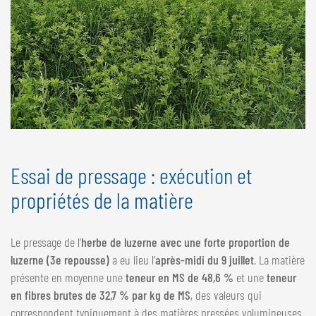
Essai de pressage : exécution et
propriétés de la matière
Le pressage de l’
herbe de luzerne avec une forte proportion de
luzerne
(3e repousse)
a eu lieu l’
après-midi du 9
juillet
. La matière
présente en moyenne une
teneur en MS de 48,6 %
et une
teneur
en fibres brutes de 32,7 % par kg de MS
, des valeurs qui
correspondent typiquement à des matières pressées volumineuses.