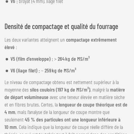
V6 :
broyat (4 mm), liage filet
Densité de compactage et qualité du fourrage
Les deux variantes atteignent un
compactage extrêmement
élevé
:
V5 (film d’enveloppe) :
>
264 kg de MS/m³
V6 (liage filet) :
~
259 kg de MS/m³
Le niveau de compactage obtenu est nettement supérieur à la
moyenne des
silos couloirs (197 kg de MS/m³)
, malgré la
matière
de départ volumineuse
avec une teneur élevée en matière sèche
et en fibres brutes. Certes, la
longueur de coupe théorique est de
4 mm
, mais l’analyse de la longueur de coupe montre que
seulement
45 % des particules ont une longueur inférieure à
10 mm
. Cela indique que la longueur de coupe réelle diffère de la