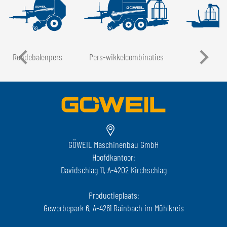
Rondebalenpers
Pers-wikkelcombinaties
LT
GÖWEIL Maschinenbau GmbH
Hoofdkantoor:
Davidschlag 11, A-4202 Kirchschlag
Productieplaats:
Gewerbepark 6, A-4261 Rainbach im Mühlkreis