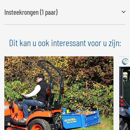
Om extra achterwand vast te maken aan standaard achterwand
Insteekrongen (1 paar)
Hoogte: 500 mm
Dit kan u ook interessant voor u zijn:
Eenvoudige montage (zonder gereedschap bevestigen en
verwijderen)