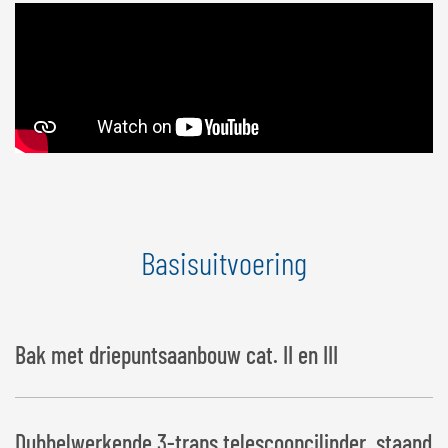
Basisuitvoering
Bak met driepuntsaanbouw cat. II en III
Dubbelwerkende 3-traps telescoopcilinder, staand