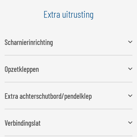
Extra uitrusting
Scharnierinrichting
Eenvoudige montage, kan eenvoudig en zonder gereedschap
Opzetkleppen
worden aangebracht en afgenomen, verhoogt het voorschutbord
met 450 mm, kan ook worden gebruikt als verlengstuk voor bakken
Bestaande uit 2 zijschotten, achterwand en een houder voor de klep
Extra achterschutbord/pendelklep
Extra hoogte van 350 mm
Bakbreedte: 2.200 mm, 2.500 mm
Verbindingslat