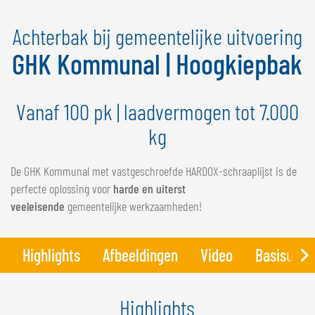
NEDERLANDS
Achterbak bij gemeentelijke uitvoering
FRANÇAIS
DEUTSCH
GHK Kommunal | Hoogkiepbak
ZWITSERLAND
Vanaf 100 pk | laadvermogen tot 7.000
GÖWEIL Schweiz
kg
DEUTSCH
FRANÇAIS
De GHK Kommunal met vastgeschroefde HARDOX-schraaplijst is de
perfecte oplossing voor
harde en uiterst
veeleisende
gemeentelijke werkzaamheden!
Highlights
Afbeeldingen
Video
Basisuito
Highlights