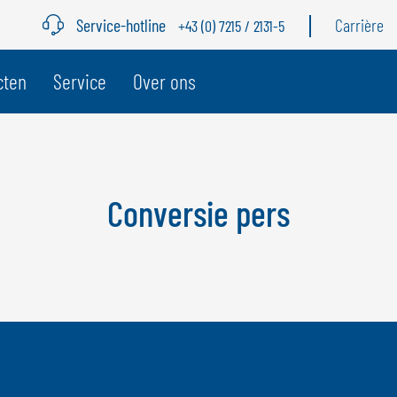
Service-hotline
Carrière
+43 (0) 7215 / 2131-5
cten
Service
Over ons
BELGIË
Z
GÖWEIL BNL
G
Conversie pers
NEDERLANDS
D
FRANÇAIS
F
DEUTSCH