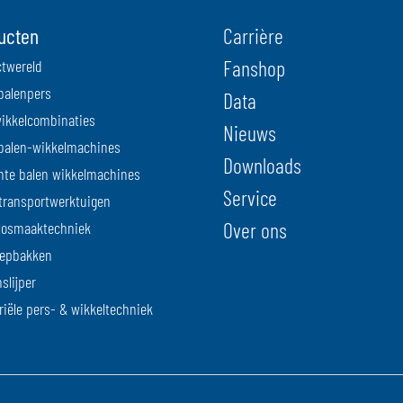
ucten
Carrière
Fanshop
twereld
balenpers
Data
ikkelcombinaties
Nieuws
balen-wikkelmachines
Downloads
nte balen wikkelmachines
Service
transportwerktuigen
Over ons
losmaaktechniek
iepbakken
slijper
riële pers- & wikkeltechniek