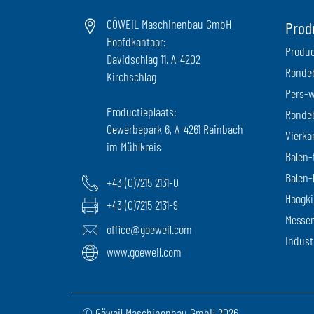
GÖWEIL Maschinenbau GmbH
Prod
Hoofdkantoor:
Produc
Davidschlag 11, A-4202
Ronde
Kirchschlag
Pers-w
Productieplaats:
Ronde
Gewerbepark 6, A-4261 Rainbach
Vierka
im Mühlkreis
Balen-
Balen-
+43 (0)7215 2131-0
Hoogk
+43 (0)7215 2131-9
Messen
office@goeweil.com
Indust
www.goeweil.com
© Göweil Maschinenbau GmbH 2026