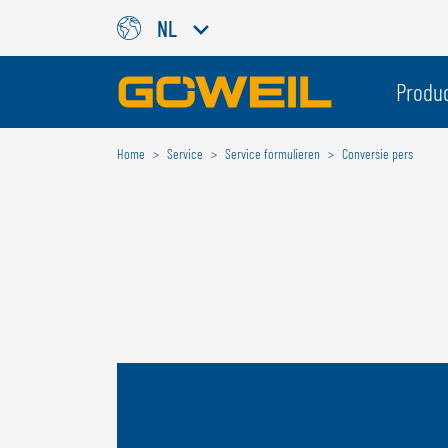
NL
Kies uw taal / land
Produ
Home
Service
Service formulieren
Conversie pers
INTERNATIONAAL
GÖWEIL
DEUTSCH
ESPAÑOL
ENGLISH
POLSKI
FRANÇAIS
ČESKÝ
NEDERLANDS