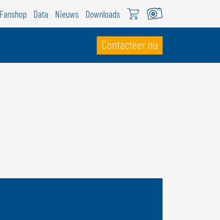
Fanshop
Data
Nieuws
Downloads
Contacteer nu
WITSERLAND
ÖWEIL Schweiz
EUTSCH
RANÇAIS