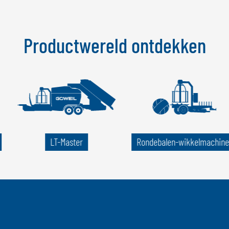
Productwereld ontdekken
LT-Master
Rondebalen-wikkelmachine