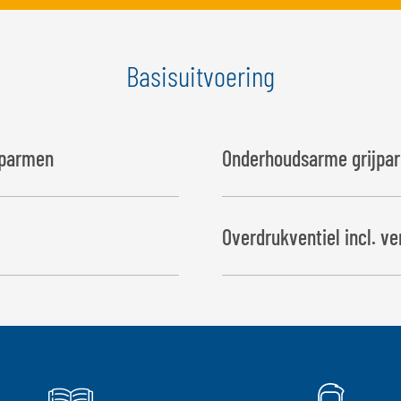
Basisuitvoering
jparmen
Onderhoudsarme grijpa
Overdrukventiel incl. v