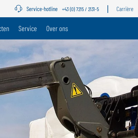
Service-hotline
Carrière
+43 (0) 7215 / 2131-5
cten
Service
Over ons
BELGIË
Z
GÖWEIL BNL
G
NEDERLANDS
D
FRANÇAIS
F
DEUTSCH