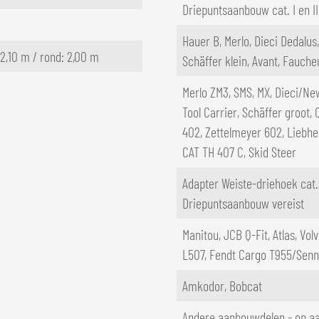
Driepuntsaanbouw cat. I en II
Hauer B, Merlo, Dieci Dedalu
 2,10 m / rond: 2,00 m
Schäffer klein, Avant, Fauche
Merlo ZM3, SMS, MX, Dieci/N
Tool Carrier, Schäffer groot,
402, Zettelmeyer 602, Liebher
CAT TH 407 C, Skid Steer
Adapter Weiste-driehoek cat. 
Driepuntsaanbouw vereist
Manitou, JCB Q-Fit, Atlas, Vo
L507, Fendt Cargo T955/Senn
Amkodor, Bobcat
Andere aanbouwdelen - op a