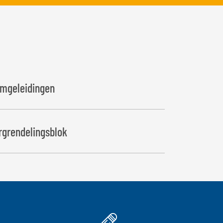
rmgeleidingen
ergrendelingsblok