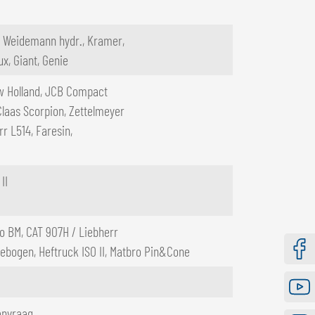
s, Weidemann hydr., Kramer,
ux, Giant, Genie
ew Holland, JCB Compact
 Claas Scorpion, Zettelmeyer
r L514, Faresin,
II
lvo BM, CAT 907H / Liebherr
ebogen, Heftruck ISO II, Matbro Pin&Cone
Faceb
Youtu
anvraag