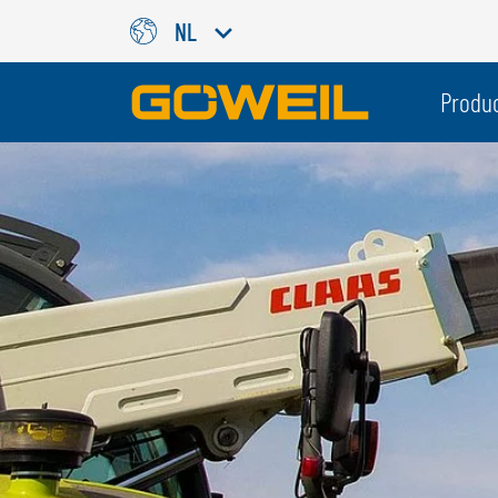
NL
Kies uw taal / land
Produ
INTERNATIONAAL
GÖWEIL
DEUTSCH
ESPAÑOL
ENGLISH
POLSKI
FRANÇAIS
ČESKÝ
NEDERLANDS