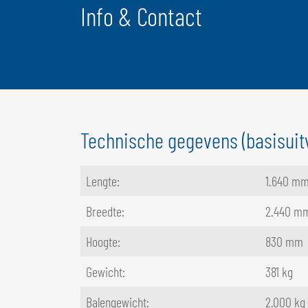
Info & Contact
Technische gegevens (basisuit
Lengte:
1.640 m
Breedte:
2.440 
Hoogte:
830 mm
Gewicht:
381 kg
Balengewicht:
2.000 kg