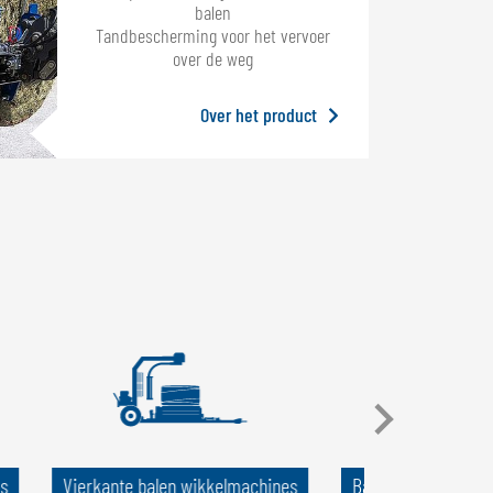
balen
Tandbescherming voor het vervoer
over de weg
Over het product
s
Vierkante balen wikkelmachines
Balen-transportwer