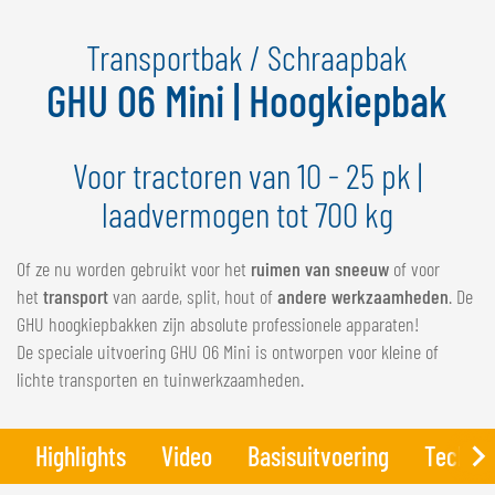
NEDERLANDS
Transportbak / Schraapbak
FRANÇAIS
DEUTSCH
GHU 06 Mini | Hoogkiepbak
ZWITSERLAND
Voor tractoren van 10 - 25 pk |
GÖWEIL Schweiz
laadvermogen tot 700 kg
DEUTSCH
FRANÇAIS
Of ze nu worden gebruikt voor het
ruimen van sneeuw
of voor
het
transport
van aarde, split, hout of
andere werkzaamheden
. De
GHU hoogkiepbakken zijn absolute professionele apparaten!
De speciale uitvoering GHU 06 Mini is ontworpen voor kleine of
lichte transporten en tuinwerkzaamheden.
Highlights
Video
Basisuitvoering
Techni