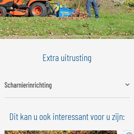
Extra uitrusting
Scharnierinrichting
Eenvoudige montage, kan eenvoudig en zonder gereedschap
Dit kan u ook interessant voor u zijn:
worden aangebracht en afgenomen, verhoogt het voorschutbord
met 450 mm, kan ook worden gebruikt als verlengstuk voor bakken