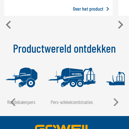
Over het product
Productwereld ontdekken
Rondebalenpers
Pers-wikkelcombinaties
LT