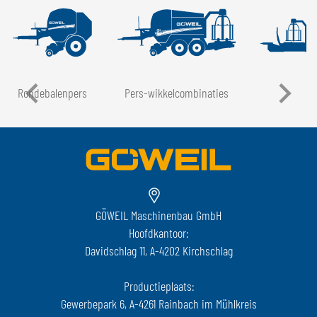
Rondebalenpers
Pers-wikkelcombinaties
LT
GÖWEIL Maschinenbau GmbH
Hoofdkantoor:
Davidschlag 11, A-4202 Kirchschlag
Productieplaats:
Gewerbepark 6, A-4261 Rainbach im Mühlkreis