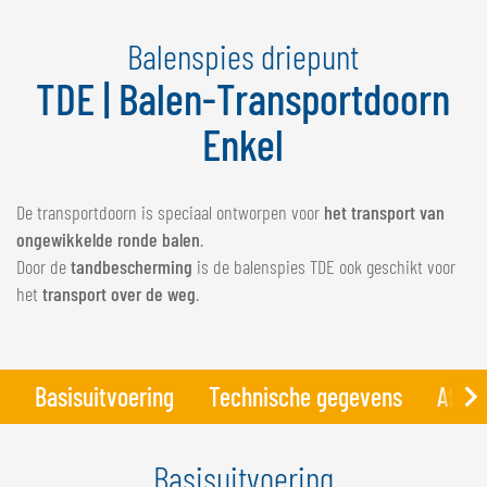
NEDERLANDS
Balenspies driepunt
FRANÇAIS
DEUTSCH
TDE | Balen-Transportdoorn
Enkel
ZWITSERLAND
GÖWEIL Schweiz
De transportdoorn is speciaal ontworpen voor
het transport van
DEUTSCH
ongewikkelde ronde balen
.
FRANÇAIS
Door de
tandbescherming
is de balenspies TDE ook geschikt voor
het
transport over de weg
.
Basisuitvoering
Technische gegevens
Afbee
Basisuitvoering