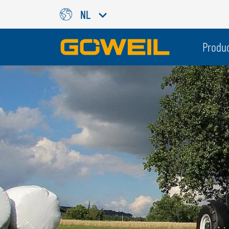
NL
Kies uw taal / land
Produ
INTERNATIONAAL
GÖWEIL
DEUTSCH
ESPAÑOL
ENGLISH
POLSKI
FRANÇAIS
ČESKÝ
NEDERLANDS