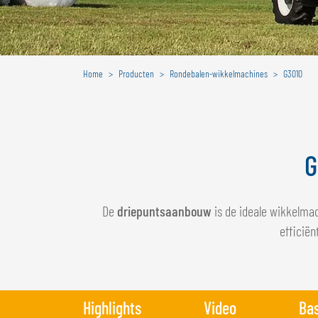
Home
Producten
Rondebalen-wikkelmachines
G3010
G
De
driepuntsaanbouw
is de ideale wikkelma
efficiën
Highlights
Video
Bas