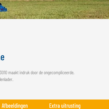
ne
 G3010 maakt indruk door de ongecompliceerde,
lenlader.
Afbeeldingen
Extra uitrusting