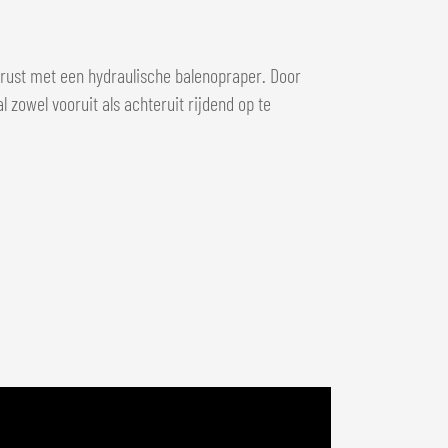
rust met een hydraulische balenopraper. Door
l zowel vooruit als achteruit rijdend op te