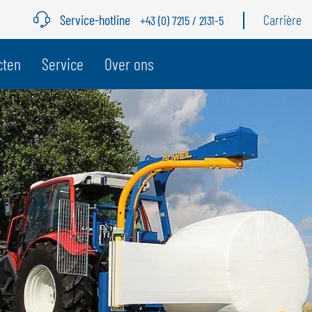
Service-hotline
Carrière
+43 (0) 7215 / 2131-5
cten
Service
Over ons
BELGIË
Z
GÖWEIL BNL
G
NEDERLANDS
D
FRANÇAIS
F
DEUTSCH