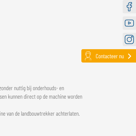
Faceb
Youtu
Instag
Contacteer nu
zonder nuttig bij onderhouds- en
ssen kunnen direct op de machine worden
ine van de landbouwtrekker achterlaten.