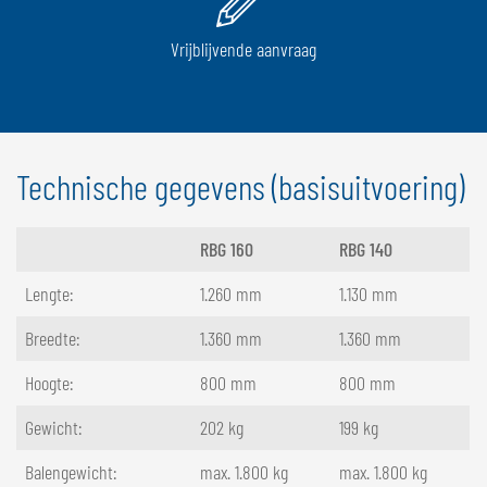
Vrijblijvende aanvraag
Technische gegevens (basisuitvoering)
RBG 160
RBG 140
Lengte:
1.260 mm
1.130 mm
Breedte:
1.360 mm
1.360 mm
Hoogte:
800 mm
800 mm
Gewicht:
202 kg
199 kg
Balengewicht:
max. 1.800 kg
max. 1.800 kg