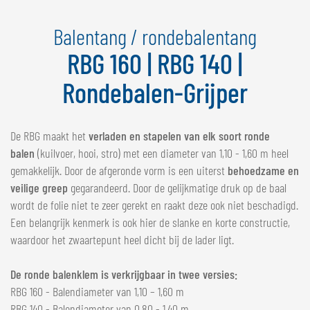
NEDERLANDS
Balentang / rondebalentang
FRANÇAIS
DEUTSCH
RBG 160 | RBG 140 |
Rondebalen-Grijper
ZWITSERLAND
GÖWEIL Schweiz
De RBG maakt het
verladen en stapelen van elk soort ronde
DEUTSCH
balen
(kuilvoer, hooi, stro) met een diameter van 1,10 - 1,60 m heel
FRANÇAIS
gemakkelijk. Door de afgeronde vorm is een uiterst
behoedzame en
veilige greep
gegarandeerd. Door de gelijkmatige druk op de baal
wordt de folie niet te zeer gerekt en raakt deze ook niet beschadigd.
Een belangrijk kenmerk is ook hier de slanke en korte constructie,
waardoor het zwaartepunt heel dicht bij de lader ligt.
De ronde balenklem is verkrijgbaar in twee versies:
RBG 160 - Balendiameter van 1,10 – 1,60 m
RBG 140 - Balendiameter van 0,80 - 1,40 m