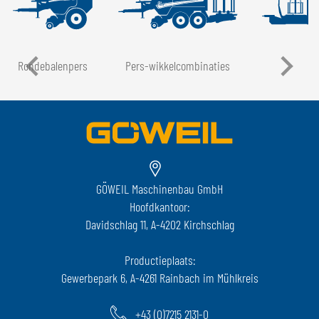
Rondebalenpers
Pers-wikkelcombinaties
LT
GÖWEIL Maschinenbau GmbH
Hoofdkantoor:
Davidschlag 11, A-4202 Kirchschlag
Productieplaats:
Gewerbepark 6, A-4261 Rainbach im Mühlkreis
+43 (0)7215 2131-0