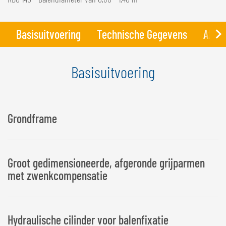
Basisuitvoering
Technische Gegevens
Afbee
Basisuitvoering
Grondframe
Groot gedimensioneerde, afgeronde grijparmen
met zwenkcompensatie
Hydraulische cilinder voor balenfixatie