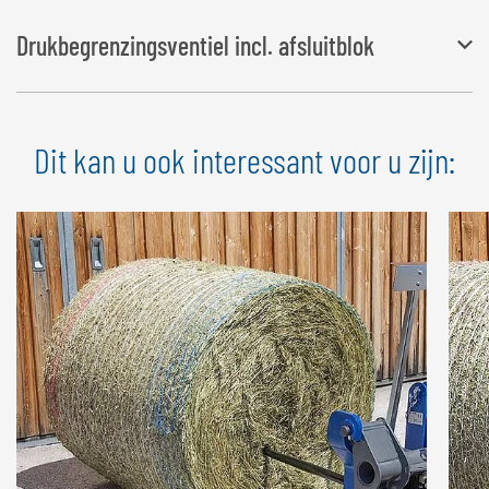
Voor transport van kleine balen
Drukbegrenzingsventiel incl. afsluitblok
RBG 160:
Ø 0,90 – 1,40 m
RBG 140:
Ø 0,70 – 1,10 m
nodig voor telescoop-/wielladers met bedrijfsdruk hoger dan 200
Dit kan u ook interessant voor u zijn:
bar