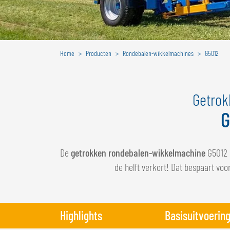
Home
Producten
Rondebalen-wikkelmachines
G5012
Getrok
G
De
getrokken rondebalen-wikkelmachine
G5012 
de helft verkort! Dat bespaart vo
Highlights
Basisuitvoerin