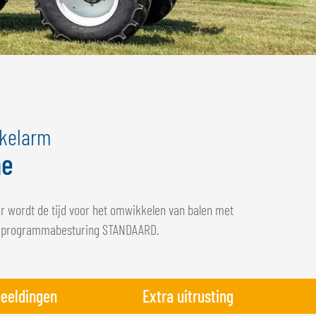
kkelarm
ne
 wordt de tijd voor het omwikkelen van balen met
n de programmabesturing STANDAARD.
beeldingen
Extra uitrusting