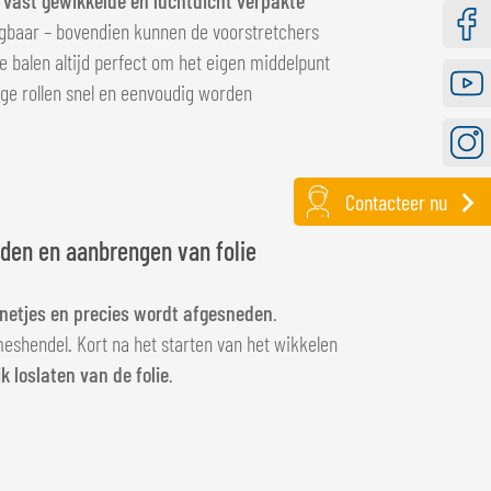
jgbaar – bovendien kunnen de voorstretchers
Faceb
 balen altijd perfect om het eigen middelpunt
ge rollen snel en eenvoudig worden
Youtu
Instag
Contacteer nu
jden en aanbrengen van folie
e netjes en precies wordt afgesneden
.
 meshendel. Kort na het starten van het wikkelen
k loslaten van de folie
.