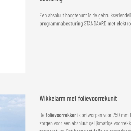
Een absoluut hoogtepunt is de gebruiksvriendel
programmabesturing
STANDAARD
met elektro
Wikkelarm met folievoorrekunit
De
folievoorrekker
is ontworpen voor 750 mm fo
zorgen voor een absoluut gelijkmatige voorrekki
temperatuur. Dat
bespaart folie
en garandeer