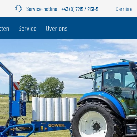
Service-hotline
Carrière
+43 (0) 7215 / 2131-5
cten
Service
Over ons
BELGIË
Z
GÖWEIL BNL
G
NEDERLANDS
D
FRANÇAIS
F
DEUTSCH