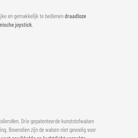
ijke en gemakkelijk te bedienen
draadloze
nische joystick
.
lierollen. Drie gepatenteerde kunststofwalsen
ng. Bovendien zijn de walsen niet gevoelig voor
t
vast gewikkelde en luchtdicht verpakte