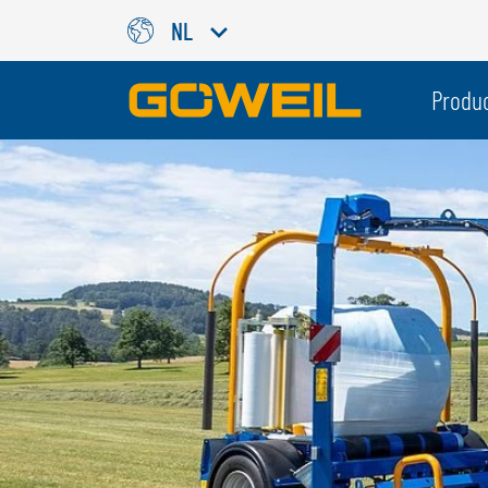
NL
Kies uw taal / land
Produ
INTERNATIONAAL
GÖWEIL
DEUTSCH
ESPAÑOL
ENGLISH
POLSKI
FRANÇAIS
ČESKÝ
NEDERLANDS