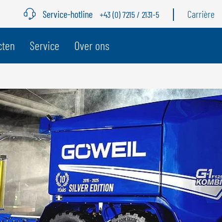
Service-hotline
Carrière
+43 (0) 7215 / 2131-5
cten
Service
Over ons
BELGIË
Z
GÖWEIL BNL
G
NEDERLANDS
D
FRANÇAIS
F
DEUTSCH