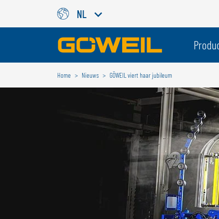
NL
Kies uw taal / land
Produ
Home
Nieuws
GÖWEIL viert haar jubileum
INTERNATIONAAL
GÖWEIL
DEUTSCH
ESPAÑOL
ENGLISH
POLSKI
FRANÇAIS
ČESKÝ
NEDERLANDS