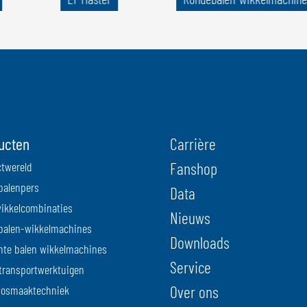
ucten
Carrière
Fanshop
twereld
balenpers
Data
ikkelcombinaties
Nieuws
balen-wikkelmachines
Downloads
nte balen wikkelmachines
Service
transportwerktuigen
Over ons
losmaaktechniek