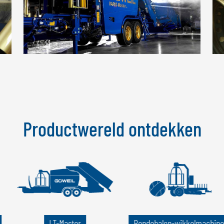
Productwereld ontdekken
LT-Master
Rondebalen-wikkelmachine