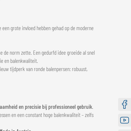
 een grote invloed hebben gehad op de moderne
e de norm zette. Een gedurfd idee groeide al snel
e en balenkwaliteit.
nieuw tijdperk van ronde balenpersen: robuust,
amheid en precisie bij professioneel gebruik
.
Faceb
ssen en een constant hoge balenkwaliteit – zelfs
Youtu
Made in Austria
.