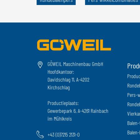
GÖWEIL Maschinenbau GmbH
Prod
Hoofdkantoor:
Produc
Davidschlag 11, A-4202
Ronde
Kirchschlag
Pers-w
Productieplaats:
Ronde
Gewerbepark 6, A-4261 Rainbach
Vierka
im Mühlkreis
Balen-
Balen-
+43 (0)7215 2131-0