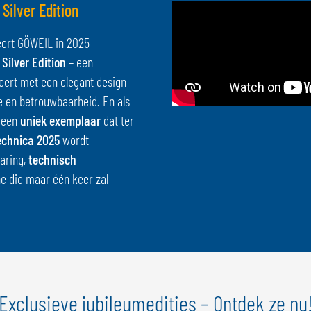
Silver Edition
eert GÖWEIL in 2025
 Silver Edition
– een
eert met een elegant design
e en betrouwbaarheid. En als
 een
uniek exemplaar
dat ter
echnica 2025
wordt
aring,
technisch
e die maar één keer zal
Exclusieve jubileumedities – Ontdek ze nu