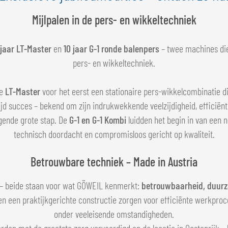
Mijlpalen in de pers- en wikkeltechniek
 jaar LT-Master
en
10 jaar G-1 ronde balenpers
– twee machines die
pers- en wikkeltechniek.
de
LT-Master
voor het eerst een stationaire pers-wikkelcombinatie di
ijd succes – bekend om zijn indrukwekkende veelzijdigheid, efficiënti
gende grote stap. De
G-1 en G-1 Kombi
luidden het begin in van een 
technisch doordacht en compromisloos gericht op kwaliteit.
Betrouwbare techniek – Made in Austria
– beide staan voor wat GÖWEIL kenmerkt:
betrouwbaarheid, duurza
 een praktijkgerichte constructie zorgen voor efficiënte werkproce
onder veeleisende omstandigheden.
rden met de grootste zorg vervaardigd op de locatie in Oostenrijk –