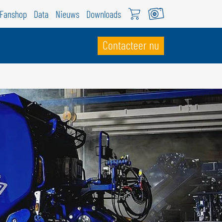
Fanshop
Data
Nieuws
Downloads
Contacteer nu
WITSERLAND
ÖWEIL Schweiz
EUTSCH
RANÇAIS