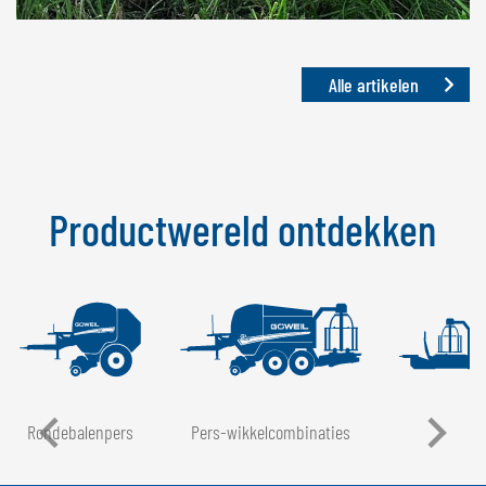
Alle artikelen
Productwereld ontdekken
Rondebalenpers
Pers-wikkelcombinaties
LT