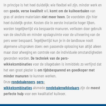
In principe is het heel duidelijk: wie flexibel wil zijn, minder werk en
een
goede, verse kwaliteit
wil,
komt om de kuilvoerbalen
van
gras of andere materialen
niet meer heen
. De voordelen zijn hier
heel duidelijk groter. Kosten die in eerste instantie hoger lijken,
worden tegelijkertijd via bespaarde manuren, verliezen door gebruik
van de sleufsilo en minder opslagruimte voor de uitvoering van de
pers weer bespaard. Tegelijkertijd kun je in de landbouw nooit
algemene uitspraken doen: een passende oplossing kan altijd alleen
maar door afweging en controle van de individuele omstandigheden
gevonden worden.
De techniek van de pers-
wikkelcombinaties
voor de silagebalen is inmiddels zo verfijnd dat
het een groot plezier is
om tijdsbesparend en goedkoper met
minder manuren
te kunnen werken.
Onze
rondebalenpers
,
pers-
wikkelcombinaties
alsmede
rondebalenwikkelaars
zijn de
meest
perfecte hulp
voor een kwalitatief kuilvoer.