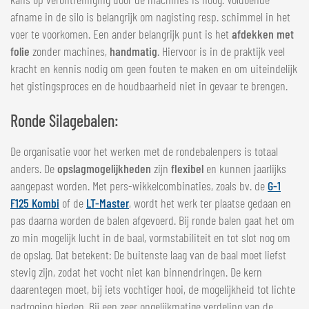
afname in de silo is belangrijk om nagisting resp. schimmel in het
voer te voorkomen. Een ander belangrijk punt is het
afdekken met
folie
zonder machines,
handmatig
. Hiervoor is in de praktijk veel
kracht en kennis nodig om geen fouten te maken en om uiteindelijk
het gistingsproces en de houdbaarheid niet in gevaar te brengen.
Ronde Silagebalen:
De organisatie voor het werken met de rondebalenpers is totaal
anders. De
opslagmogelijkheden
zijn
flexibel
en kunnen jaarlijks
aangepast worden. Met pers-wikkelcombinaties, zoals bv. de
G-1
F125 Kombi
of de
LT-Master
, wordt het werk ter plaatse gedaan en
pas daarna worden de balen afgevoerd. Bij ronde balen gaat het om
zo min mogelijk lucht in de baal, vormstabiliteit en tot slot nog om
de opslag. Dat betekent: De buitenste laag van de baal moet liefst
stevig zijn, zodat het vocht niet kan binnendringen. De kern
daarentegen moet, bij iets vochtiger hooi, de mogelijkheid tot lichte
nadroging bieden. Bij een zeer ongelijkmatige verdeling van de