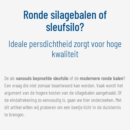
NEDERLANDS
Ronde silagebalen of
FRANÇAIS
DEUTSCH
sleufsilo?
ZWITSERLAND
Ideale persdichtheid zorgt voor hoge
GÖWEIL Schweiz
kwaliteit
DEUTSCH
FRANÇAIS
De als
vanouds beproefde sleufsilo
of de
moderner
e
ronde balen
?
Een vraag die niet zomaar beantwoord kan worden. Vaak wordt het
argument van de hogere kosten van de silagebalen aangehaald. Of
de eindafrekening zo eenvoudig is, gaan we hier onderzoeken. Met
dit artikel willen wij proberen om een beetje licht in de duisternis
te brengen.