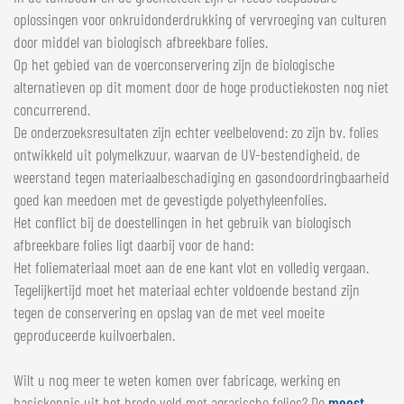
oplossingen voor onkruidonderdrukking of vervroeging van culturen
door middel van biologisch afbreekbare folies.
Op het gebied van de voerconservering zijn de biologische
alternatieven op dit moment door de hoge productiekosten nog niet
concurrerend.
De onderzoeksresultaten zijn echter veelbelovend: zo zijn bv. folies
ontwikkeld uit polymelkzuur, waarvan de UV-bestendigheid, de
weerstand tegen materiaalbeschadiging en gasondoordringbaarheid
goed kan meedoen met de gevestigde polyethyleenfolies.
Het conflict bij de doestellingen in het gebruik van biologisch
afbreekbare folies ligt daarbij voor de hand:
Het foliemateriaal moet aan de ene kant vlot en volledig vergaan.
Tegelijkertijd moet het materiaal echter voldoende bestand zijn
tegen de conservering en opslag van de met veel moeite
geproduceerde kuilvoerbalen.
Wilt u nog meer te weten komen over fabricage, werking en
basiskennis uit het brede veld met agrarische folies? De
meest