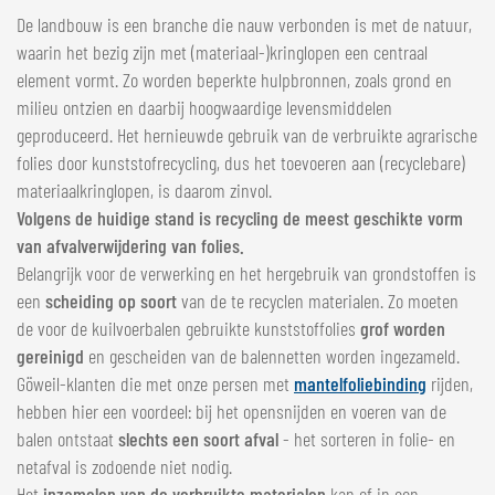
NEDERLANDS
De landbouw is een branche die nauw verbonden is met de natuur,
FRANÇAIS
waarin het bezig zijn met (materiaal-)kringlopen een centraal
element vormt. Zo worden beperkte hulpbronnen, zoals grond en
DEUTSCH
milieu ontzien en daarbij hoogwaardige levensmiddelen
ZWITSERLAND
geproduceerd. Het hernieuwde gebruik van de verbruikte agrarische
folies door kunststofrecycling, dus het toevoeren aan (recyclebare)
GÖWEIL Schweiz
materiaalkringlopen, is daarom zinvol.
Volgens de huidige stand is recycling de meest geschikte vorm
DEUTSCH
van afvalverwijdering van folies.
FRANÇAIS
Belangrijk voor de verwerking en het hergebruik van grondstoffen is
een
scheiding op soort
van de te recyclen materialen. Zo moeten
de voor de kuilvoerbalen gebruikte kunststoffolies
grof worden
gereinigd
en gescheiden van de balennetten worden ingezameld.
Göweil-klanten die met onze persen met
mantelfoliebinding
rijden,
hebben hier een voordeel: bij het opensnijden en voeren van de
balen ontstaat
slechts een soort afval
- het sorteren in folie- en
netafval is zodoende niet nodig.
Het
inzamelen van de verbruikte materialen
kan of in een