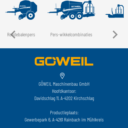
Rondebalenpers
Pers-wikkelcombinaties
LT
GÖWEIL Maschinenbau GmbH
Hoofdkantoor:
Davidschlag 11, A-4202 Kirchschlag
Productieplaats:
Gewerbepark 6, A-4261 Rainbach im Mühlkreis