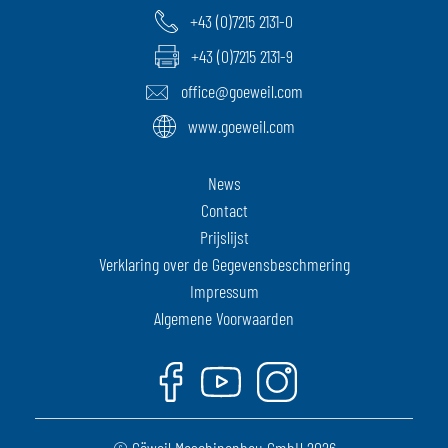
+43 (0)7215 2131-0
+43 (0)7215 2131-9
office@goeweil.com
www.goeweil.com
News
Contact
Prijslijst
Verklaring over de Gegevensbeschmering
Impressum
Algemene Voorwaarden
Facebook
Youtube
Instagram
© Göweil Maschinenbau GmbH 2026