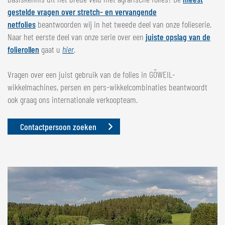
gestelde vragen over stretch- en vervangende
netfolies
beantwoorden wij in het tweede deel van onze folieserie.
Naar het eerste deel van onze serie over een
juiste opslag van de
folierollen
gaat u
hier
.
Vragen over een juist gebruik van de folies in GÖWEIL-
wikkelmachines, persen en pers-wikkelcombinaties beantwoordt
ook graag ons internationale verkoopteam.
Contactpersoon zoeken