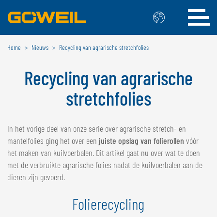
Home
Nieuws
Recycling van agrarische stretchfolies
Kies uw taal / land
Recycling van agrarische
INTERNATIONAAL
stretchfolies
GÖWEIL
DEUTSCH
ESPAÑOL
In het vorige deel van onze serie over agrarische stretch- en
ENGLISH
POLSKI
mantelfolies ging het over een
juiste opslag van folierollen
vóór
FRANÇAIS
ČESKÝ
het maken van kuilvoerbalen. Dit artikel gaat nu over wat te doen
NEDERLANDS
met de verbruikte agrarische folies nadat de kuilvoerbalen aan de
dieren zijn gevoerd.
BELGIË
Folierecycling
GÖWEIL BNL