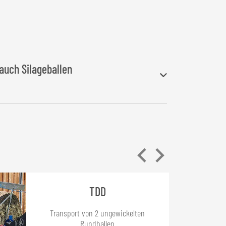
uch Silageballen
rde zum Transportieren von
ungewickelten
allen wird mit den Zinken aufgespießt und würde
TDD
Transport von 2 ungewickelten
Rundballen