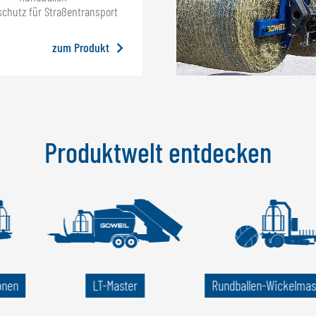
chutz für Straßentransport
zum Produkt
Produktwelt entdecken
onen
LT-Master
Rund­ballen-Wickel­ma