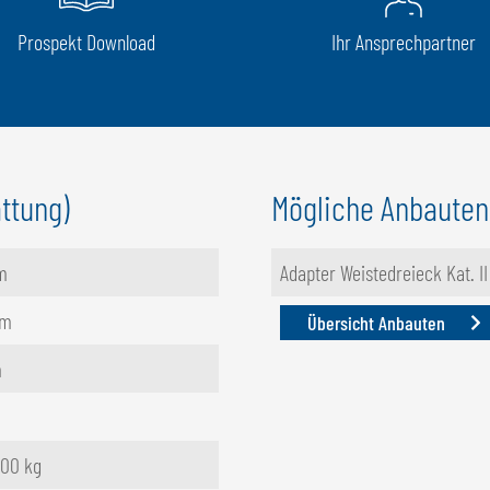
Prospekt Download
Ihr Ansprechpartner
ttung)
Mögliche Anbauten
m
Adapter Weistedreieck Kat. II
mm
Übersicht Anbauten
m
500 kg