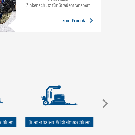
Zinkenschutz für Straßentransport
zum Produkt
schinen
Quader­ballen-Wickel­maschinen
Ballen­transpor