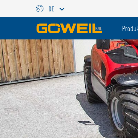
DE
Wählen Sie Ihre Sprache / Ih
Produ
INTERNATIONAL
GÖWEIL
DEUTSCH
ESPAÑOL
ENGLISH
POLSKI
FRANÇAIS
ČESKÝ
NEDERLANDS