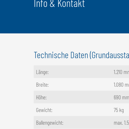
Info & Kontakt
Technische Daten (Grundaussta
Länge:
1.210 m
Breite:
1.080 
Höhe:
690 m
Gewicht:
75 kg
Ballengewicht:
max. 1.