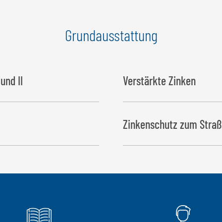
Grundausstattung
und II
Verstärkte Zinken
Ø: 42 mm, Länge 1.100 mm
Zinkenschutz zum Straß