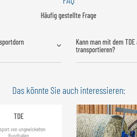
Häufig gestellte Frage
sportdorn
Kann man mit dem TDE a
transportieren?
 1.500 kg.
Der Transportdorn einzeln wu
Rundballen
entwickelt. Der B
Das könnte Sie auch interessieren:
somit die Folie beschädigen.
TDE
sport von ungewickelten
Rundballen