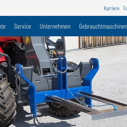
Karriere
F
r Land
kte
Service
Unternehmen
Gebrauchtmaschine
BELGIEN
S
GÖWEIL BNL
G
NEDERLANDS
D
FRANÇAIS
F
DEUTSCH