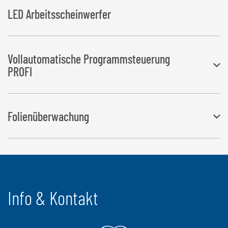
LED Arbeitsscheinwerfer
Vollautomatische Programmsteuerung
PROFI
Sämtliche Arbeitsschritte können manuell oder auch
Folienüberwachung
vollautomatisch durchgeführt werden
Schaltet den Wickelvorgang bei Folienriss bzw. Folienende ab
Info & Kontakt