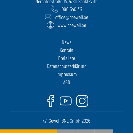
Mercatorstraße 14, 4780 Sankt-Vith
080 340 317
office@goeweil.be
www.goeweil.be
News
Kontakt
Preisliste
Datenschutzerklärung
Impressum
AGB
Facebook
Youtube
Instagram
© Göweil BNL GmbH 2026