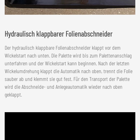
Hydraulisch klappbarer Folienabschneider
Der hydraulisch klappbare Folienabschneider klappt vor dem
Wickelstart nach unten. Die Palette wird bis zum Palettenanschlag
unterfahren und der Wickelstart kann beginnen. Nach der letzten
Wickelumdrehung klappt die Automatik nach oben, trennt die Folie
sauber ab und klemmt sie gut fest. Für den Transport der Palette
wird die Abschneide- und Anlegeautomatik wieder nach oben
geklappt.