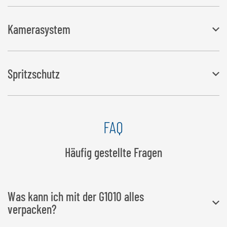
Kamerasystem
Zur besseren Übersicht im Bereich der Gabelzinken und
Spritzschutz
Folienabschneider
Erforderlicher Anschluss: 12 Volt Kombistecker DIN ISO 4165
Speziell für den Betrieb mit Rad oder Teleskoplader
FAQ
Häufig gestellte Fragen
Was kann ich mit der G1010 alles
verpacken?