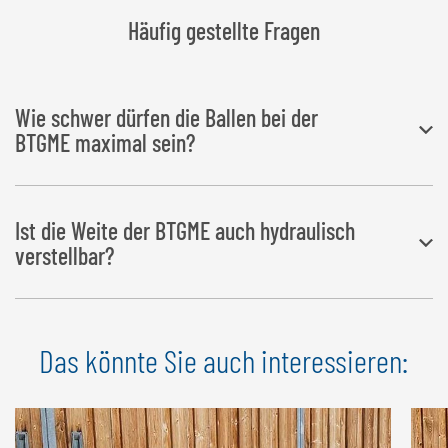
42 mm, Länge 1.100 mm) Nutzlast: max. 1.500 kg
Häufig gestellte Fragen
Wie schwer dürfen die Ballen bei der
BTGME maximal sein?
Das
Maximalgewicht
der Ballen liegt bei 1.800 kg.
Ist die Weite der BTGME auch hydraulisch
verstellbar?
Der Öffnungsbereich lässt sich mittels
Schnellverschluss
in 50
Das könnte Sie auch interessieren:
mm-Schritten mechanisch verstellen.