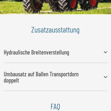
Zusatzausstattung
Hydraulische Breitenverstellung
Der Öffnungsbereich ist durch zwei Hydraulikzylinder stufenlos
Umbausatz auf Ballen Transportdorn
verstellbar Doppeltwirkender Hydraulikanschluss erforderlich
doppelt
Zum Transport von zwei ungewickelten Rund- bzw. Quaderballen
FAQ
gleichzeitig (max. Ballendurchmesser 1,60 m) Verstärkte Zinken (Ø: