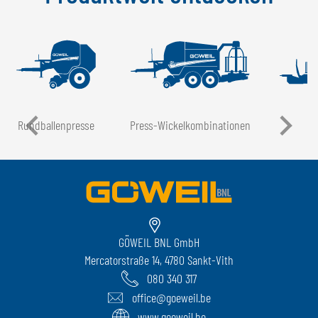
Rundballen­presse
Press-Wickel­kombinationen
GÖWEIL BNL GmbH
Mercatorstraße 14, 4780 Sankt-Vith
080 340 317
office@goeweil.be
www.goeweil.be