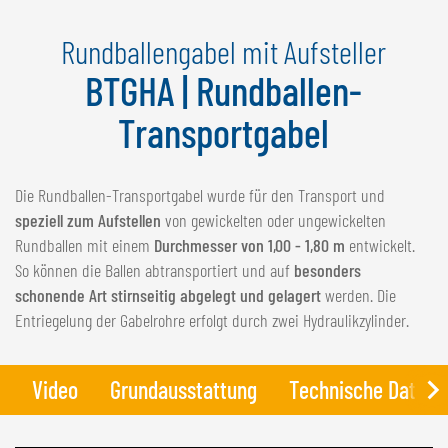
NEDERLANDS
Rundballengabel mit Aufsteller
FRANÇAIS
DEUTSCH
BTGHA | Rundballen-
Transportgabel
SCHWEIZ
GÖWEIL Schweiz
Die Rundballen-Transportgabel wurde für den Transport und
DEUTSCH
speziell zum Aufstellen
von gewickelten oder ungewickelten
FRANÇAIS
Rundballen mit einem
Durchmesser von 1,00 - 1,80 m
entwickelt.
So können die Ballen abtransportiert und auf
besonders
schonende Art stirnseitig abgelegt und gelagert
werden. Die
Entriegelung der Gabelrohre erfolgt durch zwei Hydraulikzylinder.
Video
Grundausstattung
Technische Daten