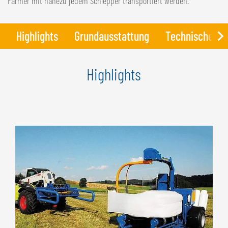
Farmer mit nahezu jedem Schlepper transportiert werden.
NEDERLANDS
FRANÇAIS
Highlights
Grundausstattung
Technische Da
DEUTSCH
SCHWEIZ
Highlights
GÖWEIL Schweiz
DEUTSCH
FRANÇAIS