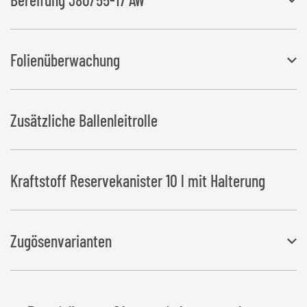
Breite ändert sich auf 2.130 mm
Folienüberwachung
Schaltet den Wickelvorgang bei Folienriss bzw. Folienende ab
Zusätzliche Ballenleitrolle
Kraftstoff Reservekanister 10 l mit Halterung
Zugösenvarianten
Eine große Auswahl an Zugösenvarianten steht zur Verfügung