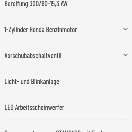
Bereifung 300/80-15,3 AW
1-Zylinder Honda Benzinmotor
(ohne Hydrauliköl)
Vorschubabschaltventil
8,2 kW Benzinmotor mit Batterie, E-Starter, Rücklauffilter und 30 l
Hydrauliköltank
Bei rechteckigen Ballen wird so eine exakte Überlappung der Folie
Licht- und Blinkanlage
gewährleistet
LED Arbeitsscheinwerfer