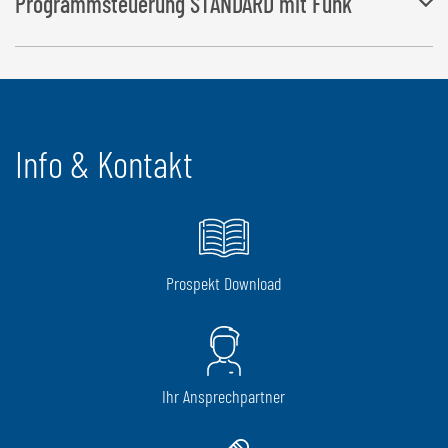
Programmsteuerung STANDARD mit Funk
Die Arbeitsabläufe „Wickelvorgang“ sowe „Folie anlegen und
abschneiden“ erfolgen automatisch und die „Ballenablage“ per
Knopfdruck.
Info & Kontakt
Prospekt Download
Ihr Ansprechpartner