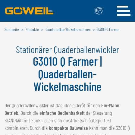
Startseite
Produkte
Quaderballen-Wickelmaschinen
G3010 Q Farmer
Wählen Sie Ihre Sprache / Ihr Land
Stationärer Quaderballenwickler
INTERNATIONAL
G3010 Q Farmer |
GÖWEIL
Quaderballen-
DEUTSCH
ESPAÑOL
Wickelmaschine
ENGLISH
POLSKI
FRANÇAIS
ČESKÝ
NEDERLANDS
Der Quaderballenwickler ist das ideale Gerät für den
Ein-Mann
Betrieb
. Durch die
einfache Bedienbarkeit
der Steuerung
BELGIEN
STANDARD mit Funk lassen sich die Arbeitsabläufe perfekt
GÖWEIL BNL
kombinieren. Durch die
kompakte Bauweise
kann man die G3010 Q