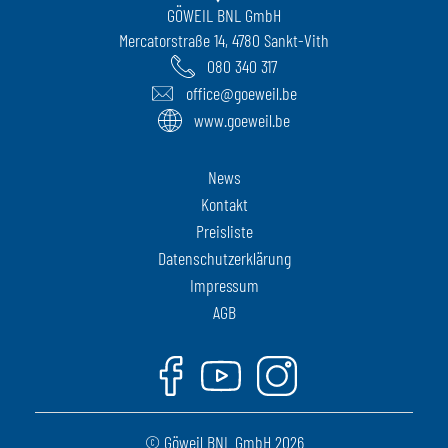
GÖWEIL BNL GmbH
Mercatorstraße 14, 4780 Sankt-Vith
080 340 317
office@goeweil.be
www.goeweil.be
News
Kontakt
Preisliste
Datenschutzerklärung
Impressum
AGB
Facebook
Youtube
Instagram
© Göweil BNL GmbH 2026