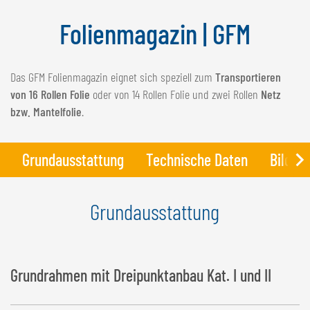
NEDERLANDS
Folienmagazin | GFM
FRANÇAIS
DEUTSCH
Das GFM Folienmagazin eignet sich speziell zum
Transportieren
SCHWEIZ
von 16 Rollen Folie
oder von 14 Rollen Folie und zwei Rollen
Netz
GÖWEIL Schweiz
bzw. Mantelfolie
.
DEUTSCH
Grundausstattung
Technische Daten
Bilder
FRANÇAIS
Grundausstattung
Grundrahmen mit Dreipunktanbau Kat. I und II