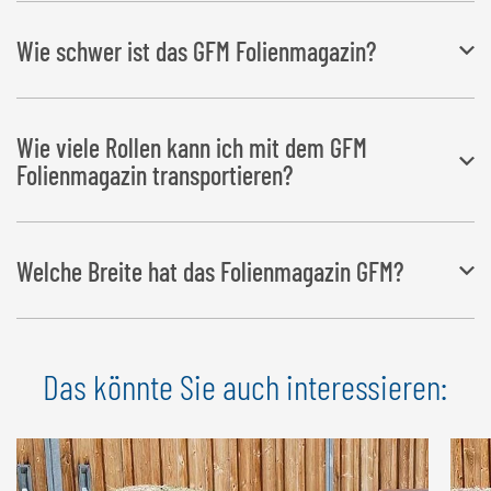
Für das GFM Folienmagazin ist ein
doppelwirkender
Wie schwer ist das GFM Folienmagazin?
Hydraulikanschluss
erforderlich.
Das
Gesamtgewicht
des GFM liegt bei 250 kg.
Wie viele Rollen kann ich mit dem GFM
Folienmagazin transportieren?
Das
GFM
Folienmagazin wurde speziell
zum Transportieren
von
16
Welche Breite hat das Folienmagazin GFM?
Rollen Folie
oder von 14 Rollen Folie und zwei Rollen
Netz bzw.
Mantelfolie
entwickelt.
Das
Folienmagazin
hat eine
Breite
von 2.330 mm.
Das könnte Sie auch interessieren: