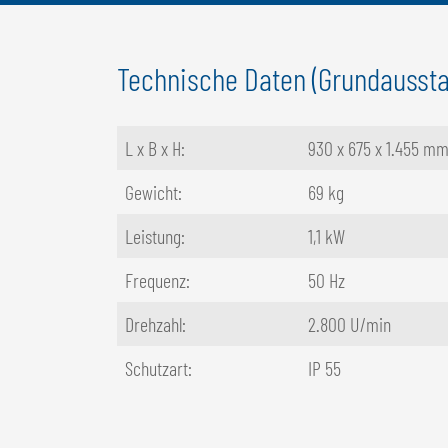
Technische Daten (Grundaussta
L x B x H:
930 x 675 x 1.455 m
Gewicht:
69 kg
Leistung:
1,1 kW
Frequenz:
50 Hz
Drehzahl:
2.800 U/min
Schutzart:
IP 55