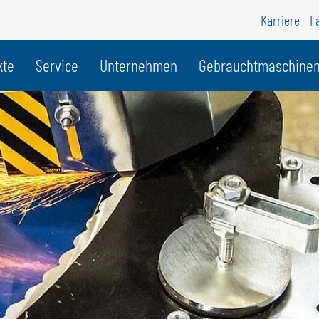
Karriere
F
r Land
kte
Service
Unternehmen
Gebrauchtmaschine
BELGIEN
S
GÖWEIL BNL
G
NEDERLANDS
D
FRANÇAIS
F
DEUTSCH