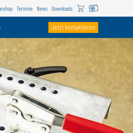
anshop
Termine
News
Downloads
Jetzt kontaktieren
n
CHWEIZ
ÖWEIL Schweiz
EUTSCH
RANÇAIS