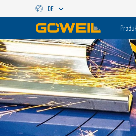
DE
Wählen Sie Ihre Sprache / Ih
Produ
INTERNATIONAL
GÖWEIL
DEUTSCH
ESPAÑOL
ENGLISH
POLSKI
FRANÇAIS
ČESKÝ
NEDERLANDS