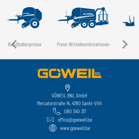
Rundballen­presse
Press-Wickel­kombinationen
GÖWEIL BNL GmbH
Mercatorstraße 14, 4780 Sankt-Vith
080 340 317
office@goeweil.be
www.goeweil.be