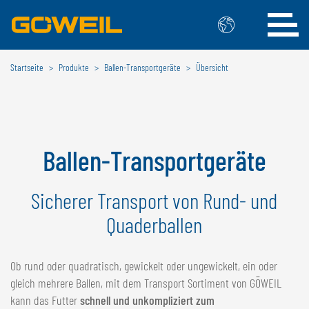
Startseite
Produkte
Ballen-Transportgeräte
Übersicht
Wählen Sie Ihre Sprache / Ihr Land
INTERNATIONAL
GÖWEIL
Ballen-Transportgeräte
DEUTSCH
ESPAÑOL
ENGLISH
Sicherer Transport von Rund- und
POLSKI
FRANÇAIS
ČESKÝ
Quaderballen
NEDERLANDS
BELGIEN
Ob rund oder quadratisch, gewickelt oder ungewickelt, ein oder
gleich mehrere Ballen, mit dem Transport Sortiment von GÖWEIL
GÖWEIL BNL
kann das Futter
schnell und unkompliziert zum