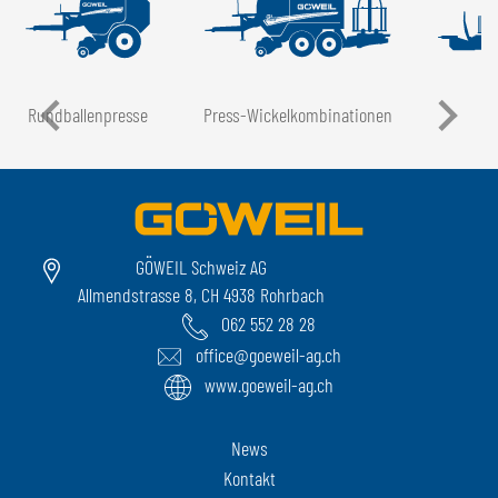
Rundballen­presse
Press-Wickel­kombinationen
GÖWEIL Schweiz AG
Allmendstrasse 8, CH 4938 Rohrbach
062 552 28 28
office@goeweil-ag.ch
www.goeweil-ag.ch
News
Kontakt