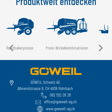
Produktwelt entdecken
Rundballen­presse
Press-Wickel­kombinationen
GÖWEIL Schweiz AG
Allmendstrasse 8, CH 4938 Rohrbach
062 552 28 28
office@goeweil-ag.ch
www.goeweil-ag.ch