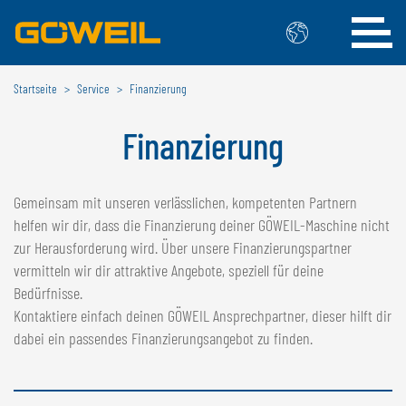
Startseite
Service
Finanzierung
Wählen Sie Ihre Sprache / Ihr Land
Finanzierung
INTERNATIONAL
GÖWEIL
Gemeinsam mit unseren verlässlichen, kompetenten Partnern
helfen wir dir, dass die Finanzierung deiner GÖWEIL-Maschine nicht
DEUTSCH
ESPAÑOL
zur Herausforderung wird. Über unsere Finanzierungspartner
ENGLISH
POLSKI
vermitteln wir dir attraktive Angebote, speziell für deine
FRANÇAIS
ČESKÝ
Bedürfnisse.
NEDERLANDS
Kontaktiere einfach deinen GÖWEIL Ansprechpartner, dieser hilft dir
dabei ein passendes Finanzierungsangebot zu finden.
BELGIEN
GÖWEIL BNL