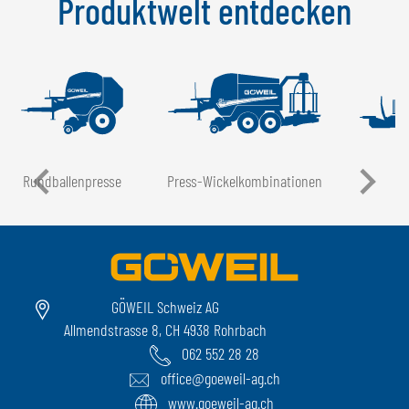
Produktwelt entdecken
Rundballen­presse
Press-Wickel­kombinationen
GÖWEIL Schweiz AG
Allmendstrasse 8, CH 4938 Rohrbach
062 552 28 28
office@goeweil-ag.ch
www.goeweil-ag.ch