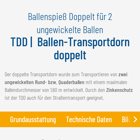
NEDERLANDS
Ballenspieß Doppelt für 2
FRANÇAIS
DEUTSCH
ungewickelte Ballen
TDD | Ballen-Transportdorn
SCHWEIZ
GÖWEIL Schweiz
doppelt
DEUTSCH
FRANÇAIS
Der doppelte Transportdorn wurde zum Transportieren von
zwei
ungewickelten Rund- bzw. Quaderballen
mit einem maximalen
Ballendurchmesser von 1,60 m entwickelt. Durch den
Zinkenschutz
ist der TDD auch für den Straßentransport geeignet.
Grundausstattung
Technische Daten
Bilder