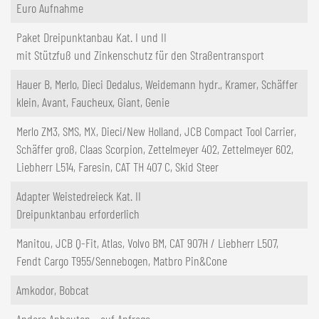
Euro Aufnahme
Paket Dreipunktanbau Kat. I und II
mit Stützfuß und Zinkenschutz für den Straßentransport
Hauer B, Merlo, Dieci Dedalus, Weidemann hydr., Kramer, Schäffer
klein, Avant, Faucheux, Giant, Genie
Merlo ZM3, SMS, MX, Dieci/New Holland, JCB Compact Tool Carrier,
Schäffer groß, Claas Scorpion, Zettelmeyer 402, Zettelmeyer 602,
Liebherr L514, Faresin, CAT TH 407 C, Skid Steer
Adapter Weistedreieck Kat. II
Dreipunktanbau erforderlich
Manitou, JCB Q-Fit, Atlas, Volvo BM, CAT 907H / Liebherr L507,
Fendt Cargo T955/Sennebogen, Matbro Pin&Cone
Amkodor, Bobcat
Andere Anbauten - auf Anfrage