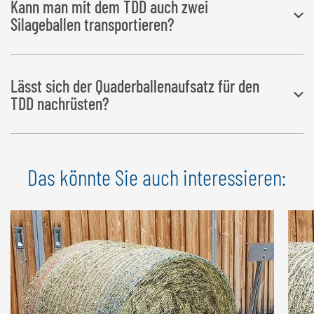
Kann man mit dem TDD auch zwei
Silageballen transportieren?
Der Transportdorn doppelt wurde zum Transportieren von
zwei
Lässt sich der Quaderballenaufsatz für den
ungewickelten Rund- oder Vierkantballen
entwickelt.
TDD nachrüsten?
Speziell zum Transport von Quaderballen gibt es
Das könnte Sie auch interessieren:
als
Zusatzausrüstung
den passenden Quaderballenaufsatz.