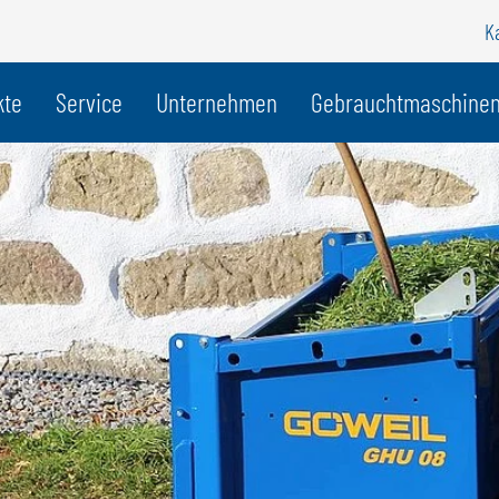
K
r Land
kte
Service
Unternehmen
Gebrauchtmaschine
BELGIEN
S
GÖWEIL BNL
G
NEDERLANDS
D
FRANÇAIS
F
DEUTSCH