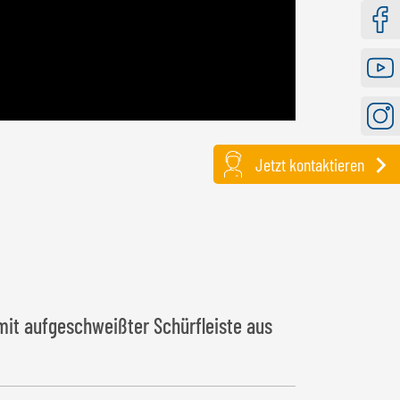
Faceb
Youtu
Instag
Jetzt kontaktieren
mit aufgeschweißter Schürfleiste aus