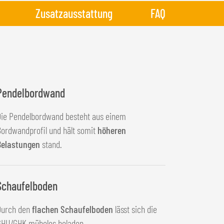
Zusatzausstattung
FAQ
Pendelbordwand
Die Pendelbordwand besteht aus einem
ordwandprofil und hält somit
höheren
Belastungen
stand.
Schaufelboden
Durch den
flachen Schaufelboden
lässt sich die
GHU/GHK mühelos beladen.