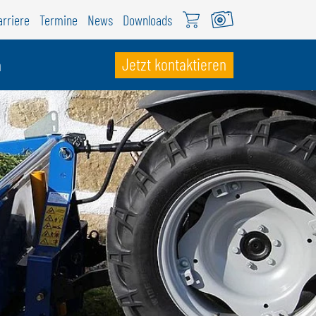
arriere
Termine
News
Downloads
Jetzt kontaktieren
n
CHWEIZ
ÖWEIL Schweiz
EUTSCH
RANÇAIS