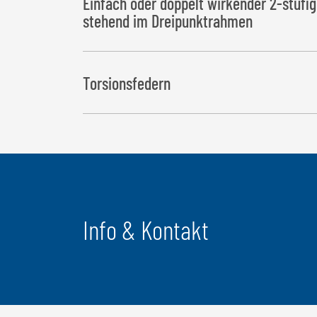
Einfach oder doppelt wirkender 2-stufig
stehend im Dreipunktrahmen
Torsionsfedern
für schnelles Absenken in Endlage inkl. automatis
einfachwirkender Ausführung
Info & Kontakt