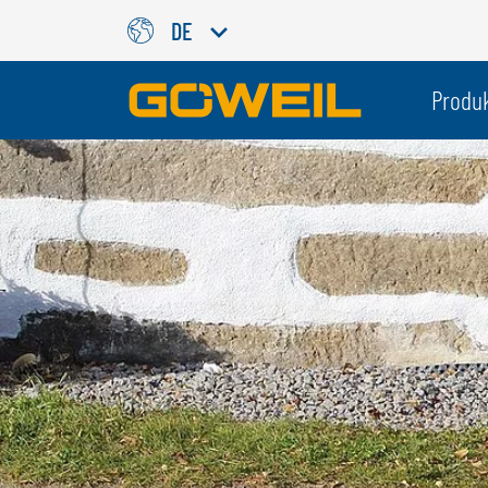
DE
Wählen Sie Ihre Sprache / Ih
Produ
INTERNATIONAL
GÖWEIL
DEUTSCH
ESPAÑOL
ENGLISH
POLSKI
FRANÇAIS
ČESKÝ
NEDERLANDS