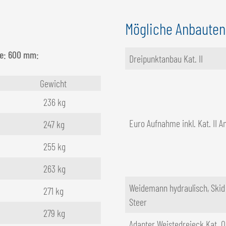
Mögliche Anbauten
he: 600 mm:
Dreipunktanbau Kat. II
Gewicht
236 kg
Euro Aufnahme inkl. Kat. II A
247 kg
255 kg
263 kg
Weidemann hydraulisch, Skid
271 kg
Steer
279 kg
Adapter Weistedreieck Kat. 0