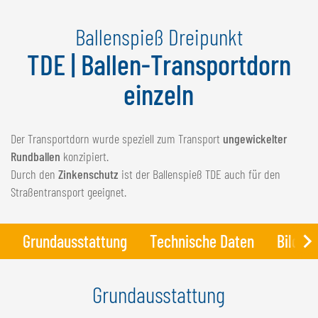
NEDERLANDS
Ballenspieß Dreipunkt
FRANÇAIS
DEUTSCH
TDE | Ballen-Transportdorn
einzeln
SCHWEIZ
GÖWEIL Schweiz
Der Transportdorn wurde speziell zum Transport
ungewickelter
DEUTSCH
Rundballen
konzipiert.
FRANÇAIS
Durch den
Zinkenschutz
ist der Ballenspieß TDE auch für den
Straßentransport geeignet.
Grundausstattung
Technische Daten
Bilder
Grundausstattung