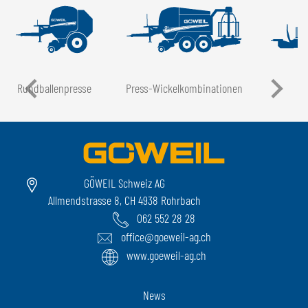
Rundballen­presse
Press-Wickel­kombinationen
GÖWEIL Schweiz AG
Allmendstrasse 8, CH 4938 Rohrbach
062 552 28 28
office@goeweil-ag.ch
www.goeweil-ag.ch
News