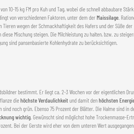
n 10-15 kg FM pro Kuh und Tag, wobei die schnell abbaubare Stärke 
edingt von verschiedenen Faktoren, unter dem der
Maissilage
. Ratio
den Tieren wegen der Schmackhaftigkeit des Hafers und der Süße de
 diese Mischung steigen. Die Milchleistung zu halten, bzw. zu steige
gung sind pansenbasierte Kohlenhydrate zu berücksichtigen.
bildner bestimmt. Er liegt ca. 2-3 Wochen vor der eigentlichen Drus
pflanze die
höchste Verdaulichkeit
und damit den
höchsten Energi
sind noch grün. Ebenso 75 Prozent der Blätter. Die Halme sind in d
cknung wichtig
. Gewünscht sind möglichst hohe Trockenmasse-Ertr
Prozent. Bei der Gerste wird eher von dem unteren Wert ausgegangen