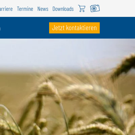
arriere
Termine
News
Downloads
Jetzt kontaktieren
n
CHWEIZ
ÖWEIL Schweiz
EUTSCH
RANÇAIS