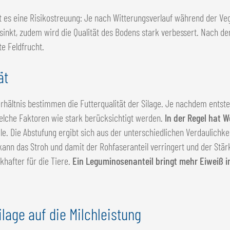
t es eine Risikostreuung: Je nach Witterungsverlauf während der Veg
sinkt, zudem wird die Qualität des Bodens stark verbessert. Nach der
te Feldfrucht.
ät
rhältnis bestimmen die Futterqualität der Silage. Je nachdem entste
 welche Faktoren wie stark berücksichtigt werden.
In der Regel hat 
ale. Die Abstufung ergibt sich aus der unterschiedlichen Verdaulich
 kann das Stroh und damit der Rohfaseranteil verringert und der St
hafter für die Tiere.
Ein Leguminosenanteil bringt mehr Eiweiß in
lage auf die Milchleistung