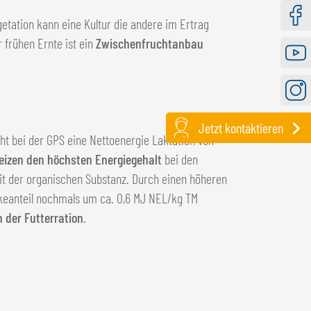
etation kann eine Kultur die andere im Ertrag
Faceb
 frühen Ernte ist ein
Zwischenfruchtanbau
Youtu
Instag
Jetzt kontaktieren
ht bei der GPS eine Nettoenergie Laktation von
Weizen den höchsten Energiegehalt
bei den
keit der organischen Substanz. Durch einen höheren
ärkeanteil nochmals um ca. 0,6 MJ NEL/kg TM
 der Futterration
.