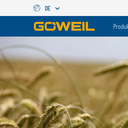
DE
Wählen Sie Ihre Sprache / Ih
Produ
INTERNATIONAL
GÖWEIL
DEUTSCH
ESPAÑOL
ENGLISH
POLSKI
FRANÇAIS
ČESKÝ
NEDERLANDS