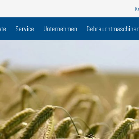
K
r Land
kte
Service
Unternehmen
Gebrauchtmaschine
BELGIEN
S
GÖWEIL BNL
G
NEDERLANDS
D
FRANÇAIS
F
DEUTSCH