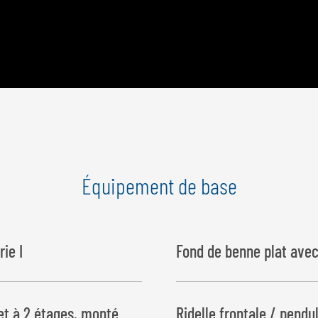
Équipement de base
ie I
Fond de benne plat ave
et à 2 étages, monté
Ridelle frontale / pendu