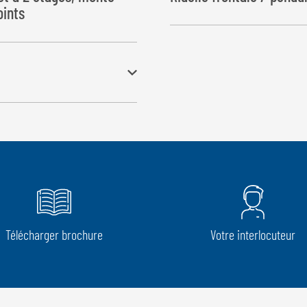
oints
e de fin de course
Télécharger brochure
Votre interlocuteur