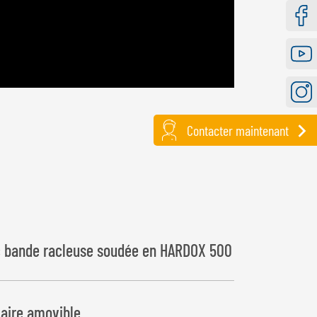
Faceb
Youtu
Instag
Contacter maintenant
c bande racleuse soudée en HARDOX 500
laire amovible