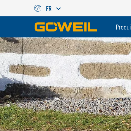
FR
Choisissez votre langue/votr
Produi
INTERNATIONAL
GÖWEIL
DEUTSCH
ESPAÑOL
ENGLISH
POLSKI
FRANÇAIS
ČESKÝ
NEDERLANDS