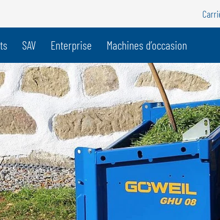
Carri
e pays
ts
SAV
Enterprise
Machines d’occasion
BELGIQUE
S
GÖWEIL BNL
G
NEDERLANDS
D
FRANÇAIS
F
DEUTSCH