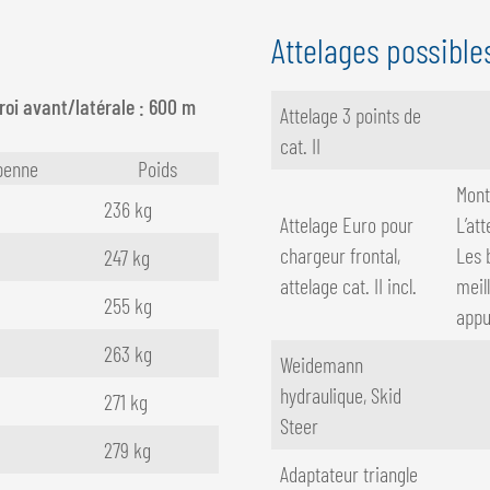
Attelages possible
oi avant/latérale : 600 m
Attelage 3 points de
cat. II
benne
Poids
Mont
236 kg
Attelage Euro pour
L’att
chargeur frontal,
Les 
247 kg
attelage cat. II incl.
meil
255 kg
appu
263 kg
Weidemann
hydraulique, Skid
271 kg
Steer
279 kg
Adaptateur triangle