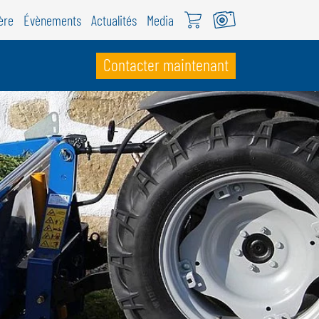
ère
Évènements
Actualités
Media
Contacter maintenant
UISSE
ÖWEIL Schweiz
EUTSCH
RANÇAIS