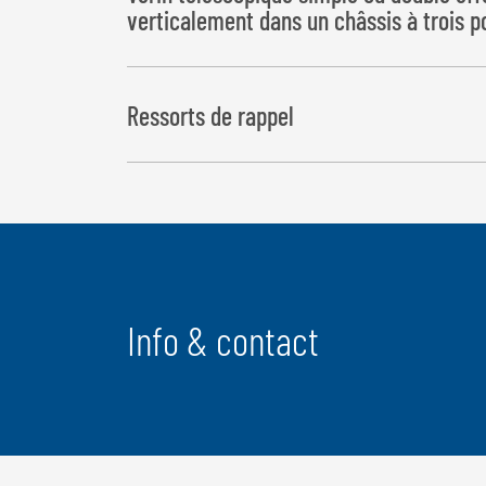
verticalement dans un châssis à trois p
Ressorts de rappel
pour descente rapide en fin de course, verrouillag
automatique incl. sur modèle à simple effet
Info & contact