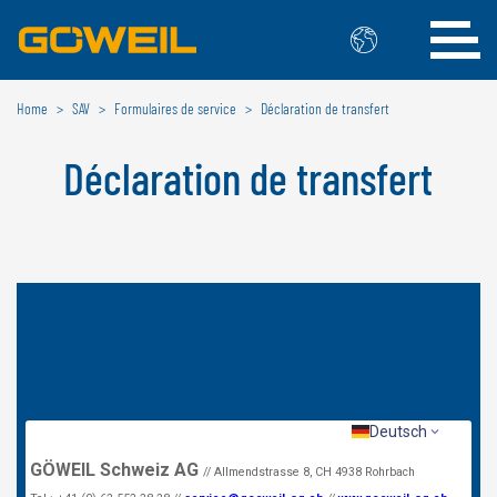
Home
SAV
Formulaires de service
Déclaration de transfert
Choisissez votre langue/votre pays
Déclaration de transfert
INTERNATIONAL
GÖWEIL
DEUTSCH
ESPAÑOL
ENGLISH
POLSKI
FRANÇAIS
ČESKÝ
NEDERLANDS
BELGIQUE
GÖWEIL BNL