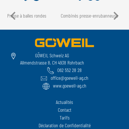
Presse à balles rondes
Combinés presse-enrubanneuse
GÖWEIL Schweiz AG
Allmendstrasse 8, CH 4938 Rohrbach
062 552 28 28
office@goeweil-ag.ch
www.goeweil-ag.ch
Actualités
Contact
Tarifs
Déclaration de Confidentialité