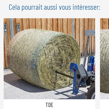
Cela pourrait aussi vous intéresser:
hydrauliques
Raccord hydraulique à double effet requis
TDE