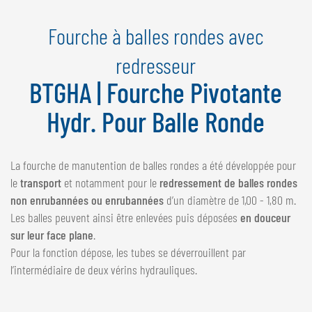
NEDERLANDS
Fourche à balles rondes avec
FRANÇAIS
DEUTSCH
redresseur
BTGHA | Fourche Pivotante
SUISSE
GÖWEIL Schweiz
Hydr. Pour Balle Ronde
DEUTSCH
FRANÇAIS
La fourche de manutention de balles rondes a été développée pour
le
transport
et notamment pour le
redressement de balles rondes
non enrubannées ou enrubannées
d’un diamètre de 1,00 - 1,80 m.
Les balles peuvent ainsi être enlevées puis déposées
en douceur
sur leur face plane
.
Pour la fonction dépose, les tubes se déverrouillent par
l’intermédiaire de deux vérins hydrauliques.