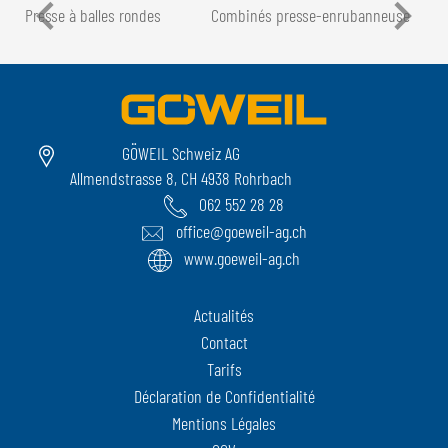
Presse à balles rondes
Combinés presse-enrubanneuse
GÖWEIL Schweiz AG
Allmendstrasse 8, CH 4938 Rohrbach
062 552 28 28
office@goeweil-ag.ch
www.goeweil-ag.ch
Actualités
Contact
Tarifs
Déclaration de Confidentialité
Mentions Légales