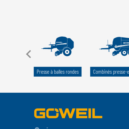
de palettes
Presse à balles rondes
Combinés presse-