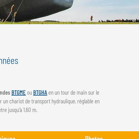
années
ondes
BTGME
ou
BTGHA
en un tour de main sur le
ur un chariot de transport hydraulique, réglable en
tre jusqu'à 1,60 m.
niques
Photos