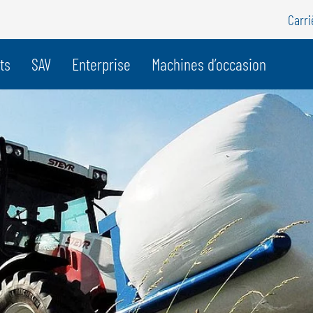
Carri
e pays
ts
SAV
Enterprise
Machines d’occasion
BELGIQUE
S
GÖWEIL BNL
G
NEDERLANDS
D
FRANÇAIS
F
DEUTSCH