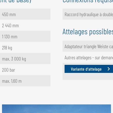
450 mm
Raccord hydraulique à double
2 440 mm
Attelages possible
1 130 mm
Adaptateur triangle Weiste cat
218 kg
Autres attelages - sur dema
max. 3 000 kg
Variante d‘attelage
200 bar
max. 1,60 m