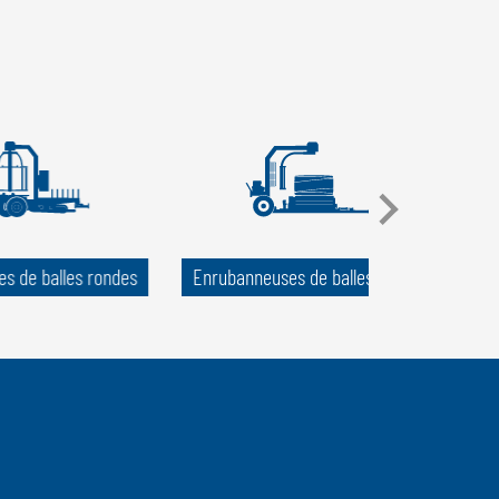
s de balles rondes
Enrubanneuses de balles carrées
M