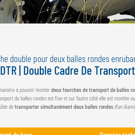
he double pour deux balles rondes enrub
DTR | Double Cadre De Transport
 manière à pouvoir monter
deux fourches de transport de balles r
nsport de balles rondes est fixe et sur l’autre côté elle est montée s
sible de
transporter simultanément deux balles rondes
d'un diamè
ment de base
Données tech