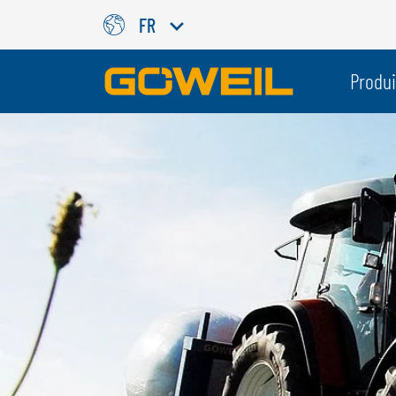
FR
Choisissez votre langue/votr
Produi
INTERNATIONAL
GÖWEIL
DEUTSCH
ESPAÑOL
ENGLISH
POLSKI
FRANÇAIS
ČESKÝ
NEDERLANDS