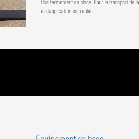
fixe fermement en place. Pour le transport de 
et d’application est replié.
Équipement de base