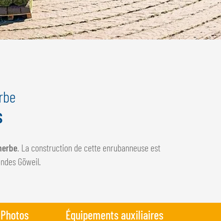
rbe
s
herbe
. La construction de cette enrubanneuse est
ndes Göweil.
Photos
Équipements auxiliaires