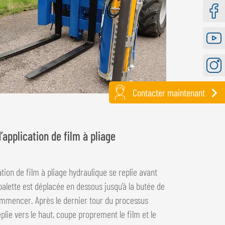
Faceb
Youtu
Instag
Contacter maintenant
pplication de film à pliage
ion de film à pliage hydraulique se replie avant
lette est déplacée en dessous jusqu’à la butée de
ommencer. Après le dernier tour du processus
ie vers le haut, coupe proprement le film et le