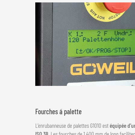
Fourches á palette
L’enrubanneuse de palettes G1010 est
équipée d’u
ISO 3B
. Les fourches de 1 400 mm de long faciliten