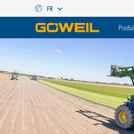
FR
Choisissez votre langue/votr
Produi
INTERNATIONAL
GÖWEIL
DEUTSCH
ESPAÑOL
ENGLISH
POLSKI
FRANÇAIS
ČESKÝ
NEDERLANDS