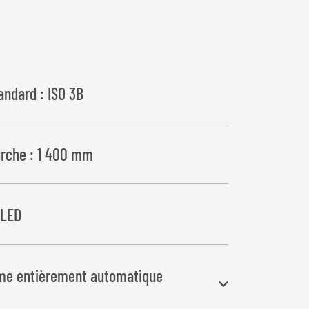
andard : ISO 3B
urche : 1 400 mm
 LED
e entièrement automatique