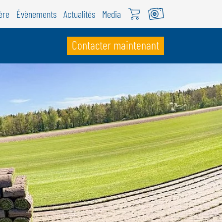
ère
Évènements
Actualités
Media
Contacter maintenant
UISSE
ÖWEIL Schweiz
EUTSCH
RANÇAIS