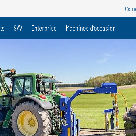
Carri
e pays
ts
SAV
Enterprise
Machines d’occasion
BELGIQUE
S
GÖWEIL BNL
G
NEDERLANDS
D
FRANÇAIS
F
DEUTSCH