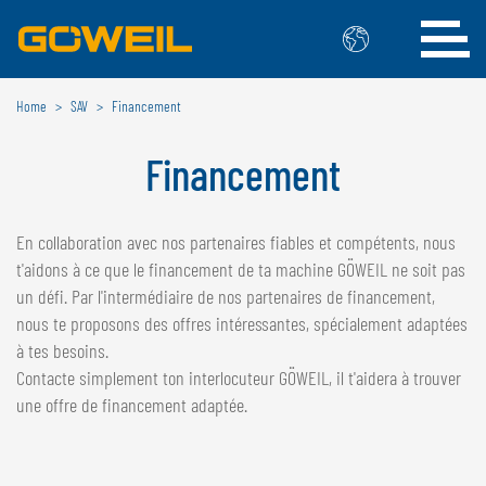
Home
SAV
Financement
Choisissez votre langue/votre pays
Financement
INTERNATIONAL
GÖWEIL
En collaboration avec nos partenaires fiables et compétents, nous
t'aidons à ce que le financement de ta machine GÖWEIL ne soit pas
DEUTSCH
ESPAÑOL
un défi. Par l'intermédiaire de nos partenaires de financement,
ENGLISH
POLSKI
nous te proposons des offres intéressantes, spécialement adaptées
FRANÇAIS
ČESKÝ
à tes besoins.
NEDERLANDS
Contacte simplement ton interlocuteur GÖWEIL, il t'aidera à trouver
une offre de financement adaptée.
BELGIQUE
GÖWEIL BNL