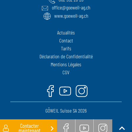
office@goeweil-ag.ch
www.goeweil-ag.ch
Actualités
Contact
Tarifs
Déclaration de Confidentialité
Mentions Légales
CGV
Facebook
Youtube
Instagram
GÖWEIL Suisse SA 2026
Contacter
maintenant
Retour