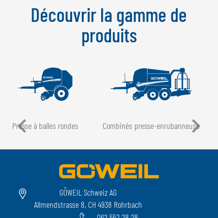
Découvrir la gamme de
produits
Presse à balles rondes
Combinés presse-enrubanneuse
GÖWEIL Schweiz AG
Allmendstrasse 8, CH 4938 Rohrbach
062 552 28 28