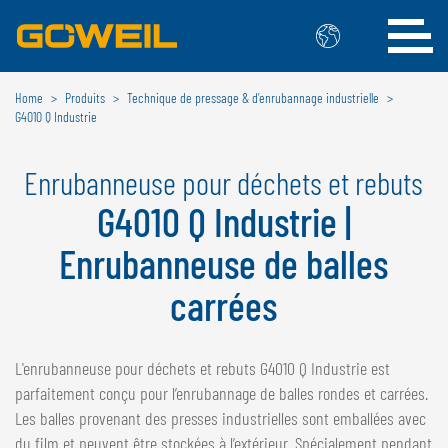
Home
Produits
Technique de pressage & d’enrubannage industrielle
Choisissez votre langue/votre pays
G4010 Q Industrie
INTERNATIONAL
Enrubanneuse pour déchets et rebuts
G4010 Q Industrie |
GÖWEIL
Enrubanneuse de balles
DEUTSCH
ESPAÑOL
ENGLISH
POLSKI
carrées
FRANÇAIS
ČESKÝ
NEDERLANDS
L'enrubanneuse pour déchets et rebuts G4010 Q Industrie est
BELGIQUE
parfaitement conçu pour l’enrubannage de balles rondes et carrées.
Les balles provenant des presses industrielles sont emballées avec
GÖWEIL BNL
du film et peuvent être stockées à l’extérieur. Spécialement pendant