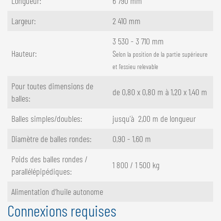
Longueur:
6 790 mm
Largeur:
2 410 mm
3 530 - 3 710 mm
Hauteur:
S
elon la position de la partie supérieure
et l’essieu relevable
Pour toutes dimensions de
de 0,80 x 0,80 m à 1,20 x 1,40 m
balles:
Balles simples/doubles:
jusqu'à 2,00 m de longueur
Diamètre de balles rondes:
0,90 - 1,60 m
Poids des balles rondes /
1 800 / 1 500 kg
parallélépipédiques:
Alimentation d‘huile autonome
Connexions requises