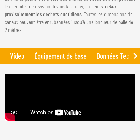
NEDERLANDS
les périodes de révision des installations, on peut
stocker
FRANÇAIS
provisoirement les déchets quotidiens
. Toutes les dimensions de
canaux peuvent être enrubannées jusqu'à une longueur de balle de
DEUTSCH
2 mètres.
SUISSE
GÖWEIL Schweiz
Video
Équipement de base
Données Techni
DEUTSCH
FRANÇAIS