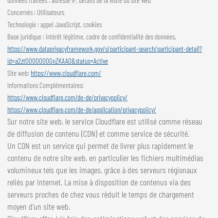
données traitées : adresse IP, détails de la visite du site Web
Concernés : Utilisateurs
Technologie : appel JavaScript, cookies
Base juridique : intérêt légitime, cadre de confidentialité des données,
https://www.dataprivacyframework.gov/s/participant-search/participant-detail?
id=a2zt0000000GnZKAA0&status=Active
Site web:
https://www.cloudflare.com/
Informations Complémentaires:
https://www.cloudflare.com/de-de/privacypolicy/
https://www.cloudflare.com/de-de/application/privacypolicy/
Sur notre site web, le service Cloudflare est utilisé comme réseau
de diffusion de contenu (CDN) et comme service de sécurité.
Un CDN est un service qui permet de livrer plus rapidement le
contenu de notre site web, en particulier les fichiers multimédias
volumineux tels que les images, grâce à des serveurs régionaux
reliés par Internet. La mise à disposition de contenus via des
serveurs proches de chez vous réduit le temps de chargement
moyen d'un site web.