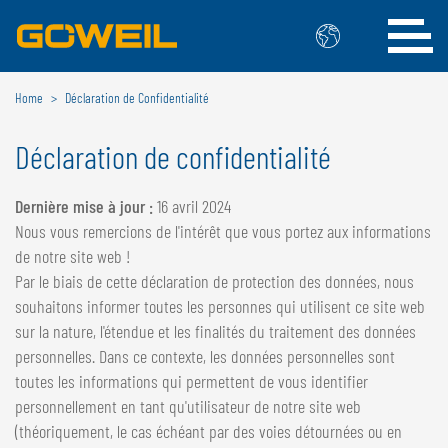
Home
Déclaration de Confidentialité
Choisissez votre langue/votre pays
Déclaration de confidentialité
INTERNATIONAL
Dernière mise à jour :
16 avril 2024
GÖWEIL
Nous vous remercions de l'intérêt que vous portez aux informations
DEUTSCH
ESPAÑOL
de notre site web !
Par le biais de cette déclaration de protection des données, nous
ENGLISH
POLSKI
souhaitons informer toutes les personnes qui utilisent ce site web
FRANÇAIS
ČESKÝ
sur la nature, l'étendue et les finalités du traitement des données
NEDERLANDS
personnelles. Dans ce contexte, les données personnelles sont
toutes les informations qui permettent de vous identifier
BELGIQUE
personnellement en tant qu'utilisateur de notre site web
GÖWEIL BNL
(théoriquement, le cas échéant par des voies détournées ou en