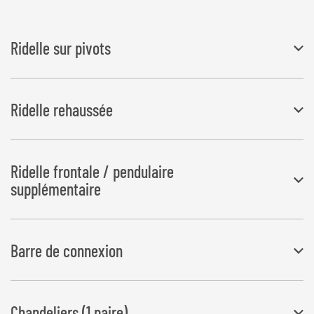
Ridelle sur pivots
Montage simple (peut être placé ou retiré de manière simple et
Ridelle rehaussée
sans outil), augmente la paroi avant de 450 mm, peut être utilisé en
outre comme rallonge de benne
Comprend des supports pour la porte arrière ainsi que des
Ridelle frontale / pendulaire
supports avant pour les ridelles
supplémentaire
Hauteur supplémentaire de 350 mm
Largeur de benne : 2 000 mm, 2 200 mm, 2 350 mm, 2 500 mm
Barre de connexion
pour le raccordement de la paroi arrière supplémentaire à la paroi
Chandeliers (1 paire)