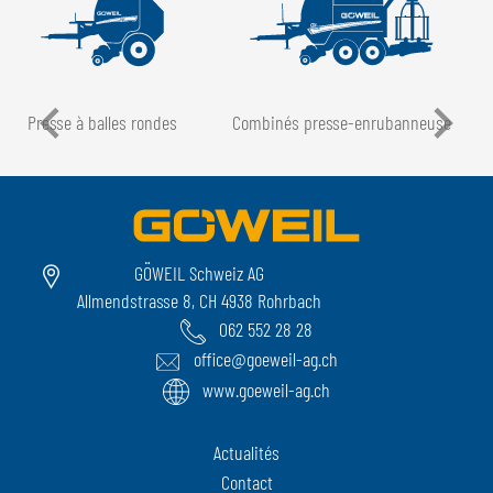
Presse à balles rondes
Combinés presse-enrubanneuse
GÖWEIL Schweiz AG
Allmendstrasse 8, CH 4938 Rohrbach
062 552 28 28
office@goeweil-ag.ch
www.goeweil-ag.ch
Actualités
Contact