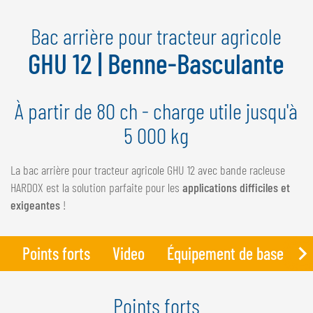
NEDERLANDS
Bac arrière pour tracteur agricole
FRANÇAIS
DEUTSCH
GHU 12 | Benne-Basculante
SUISSE
À partir de 80 ch - charge utile jusqu'à
GÖWEIL Schweiz
5 000 kg
DEUTSCH
FRANÇAIS
La bac arrière pour tracteur agricole GHU 12 avec bande racleuse
HARDOX est la solution parfaite pour les
applications difficiles et
exigeantes
!
Points forts
Video
Équipement de base
D
Points forts