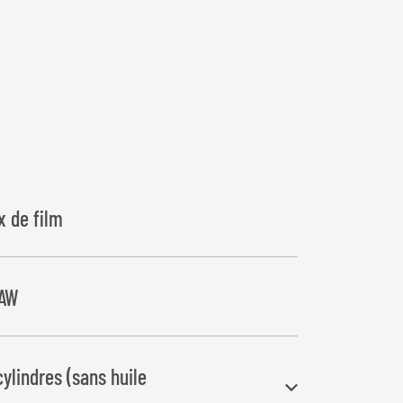
x de film
7AW
ylindres (sans huile