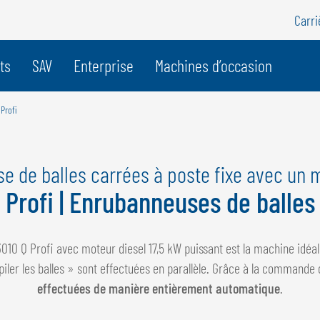
Carri
e pays
ts
SAV
Enterprise
Machines d’occasion
 Profi
BELGIQUE
S
GÖWEIL BNL
G
 de balles carrées à poste fixe avec un 
NEDERLANDS
D
 Profi | Enrubanneuses de balles
FRANÇAIS
F
DEUTSCH
010 Q Profi avec moteur diesel 17,5 kW puissant est la machine idéal
piler les balles » sont effectuées en parallèle. Grâce à la comman
effectuées de manière entièrement automatique
.