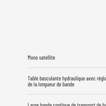
Mono satellite
Table basculante hydraulique avec rég
de la longueur de bande
Dépôt des balles à gauche ou à droite
Large bande continue de transport de b