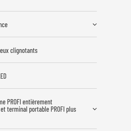
 à l’eau, batterie, démarreur électrique, compteur
nce
voir d’huile hydraulique de 44 l et variateur de
evauchement précis du film pour les balles
feux clignotants
LED
e PROFI entièrement
et terminal portable PROFI plus