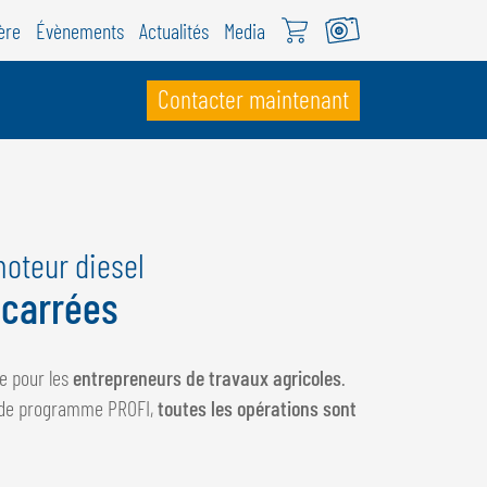
ère
Évènements
Actualités
Media
Contacter maintenant
UISSE
ÖWEIL Schweiz
moteur diesel
EUTSCH
 carrées
RANÇAIS
e pour les
entrepreneurs de travaux agricoles
.
de de programme PROFI,
toutes les opérations sont