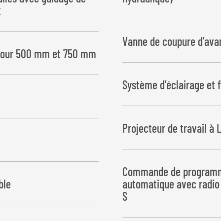
x
moteur diesel 17,5 kW, refroidi
Vanne de coupure d’ava
horaire, filtre de retour, réser
 pour 500 mm et 750 mm
vitesse automatique
Ceci permet de garantir un ch
Système d’éclairage et 
carrées
Projecteur de travail à 
Commande de programm
ble
automatique avec radio 
S