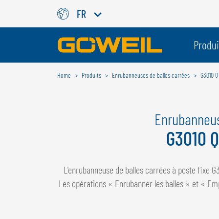
FR
Choisissez votre langue/votr
Produi
Home
Produits
Enrubanneuses de balles carrées
G3010 Q
INTERNATIONAL
GÖWEIL
Enrubanneuse
DEUTSCH
ESPAÑOL
G3010 Q
ENGLISH
POLSKI
FRANÇAIS
ČESKÝ
NEDERLANDS
L'enrubanneuse de balles carrées à poste fixe G3
Les opérations « Enrubanner les balles » et « Em