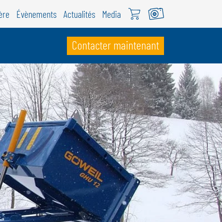
ère
Évènements
Actualités
Media
Contacter maintenant
UISSE
ÖWEIL Schweiz
EUTSCH
RANÇAIS