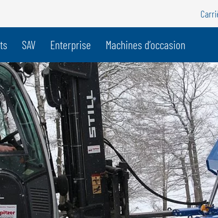
Carri
e pays
ts
SAV
Enterprise
Machines d’occasion
BELGIQUE
S
GÖWEIL BNL
G
NEDERLANDS
D
FRANÇAIS
F
DEUTSCH