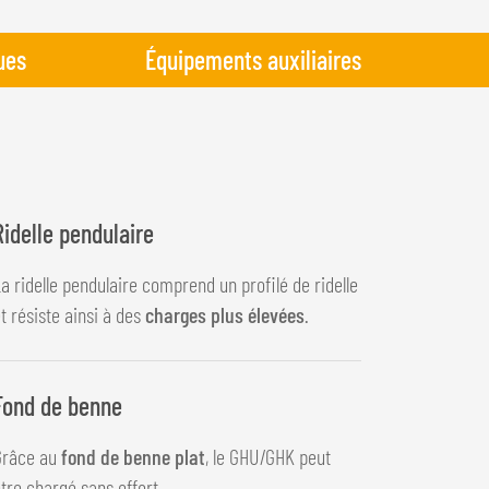
ues
Équipements auxiliaires
Ridelle pendulaire
a ridelle pendulaire comprend un profilé de ridelle
t résiste ainsi à des
charges plus élevées
.
Fond de benne
Grâce au
fond de benne plat
, le GHU/GHK peut
tre chargé sans effort.