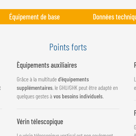
Équipement de base
Données techniq
Points forts
Èquipements auxiliaires
Grâce à la multitude
d’équipements
L
t
supplémentaires
, le GHU/GHK peut être adapté en
e
quelques gestes à
vos besoins individuels
.
Vérin télescopique
Le vérin télescopique vertical est non seulement
ê