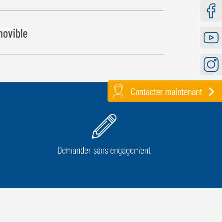
Faceb
movible
Youtu
Instag
Contacter maintenant
Demander sans engagement