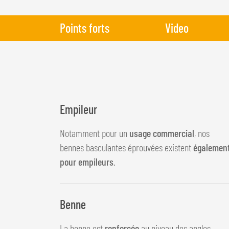
Points forts
Video
Empileur
Notamment pour un
usage commercial
, nos
bennes basculantes éprouvées existent
égalemen
pour empileurs
.
Benne
La benne est
renforcée
au niveau des angles