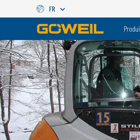
FR
Choisissez votre langue/votr
Produi
INTERNATIONAL
GÖWEIL
DEUTSCH
ESPAÑOL
ENGLISH
POLSKI
FRANÇAIS
ČESKÝ
NEDERLANDS