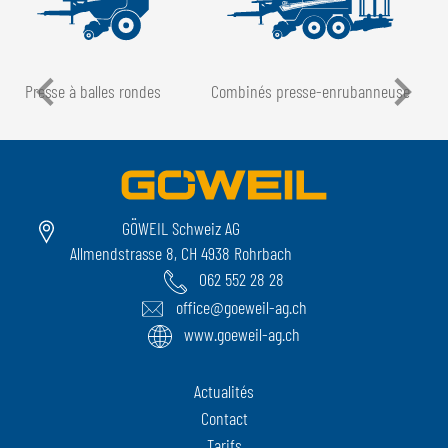
Presse à balles rondes
Combinés presse-enrubanneuse
GÖWEIL Schweiz AG
Allmendstrasse 8, CH 4938 Rohrbach
062 552 28 28
office@goeweil-ag.ch
www.goeweil-ag.ch
Actualités
Contact
Tarifs