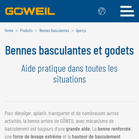
Home
Produits
Bennes basculantes
Aperçu
Choisissez votre langue/votre pays
Bennes basculantes et godets
INTERNATIONAL
GÖWEIL
Aide pratique dans toutes les
situations
DEUTSCH
ESPAÑOL
ENGLISH
POLSKI
FRANÇAIS
ČESKÝ
NEDERLANDS
Pour déneiger, aplanir, transporter et de nombreuses autres
BELGIQUE
activités, la benne arrière de GÖWEIL avec mécanisme de
basculement est toujours d'une
grande aide
. La
benne renforcée
,
GÖWEIL BNL
une
force de levage extrême
et la
hauteur de basculement