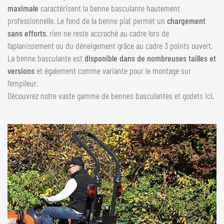
maximale
caractérisent la benne basculante hautement
NEDERLANDS
professionnelle. Le fond de la benne plat permet un
chargement
FRANÇAIS
sans efforts
, rien ne reste accroché au cadre lors de
DEUTSCH
l’aplanissement ou du déneigement grâce au cadre 3 points ouvert.
La benne basculante est
disponible dans de nombreuses tailles et
SUISSE
versions
et également comme variante pour le montage sur
GÖWEIL Schweiz
l’empileur.
Découvrez notre vaste gamme de bennes basculantes et godets ici.
DEUTSCH
FRANÇAIS