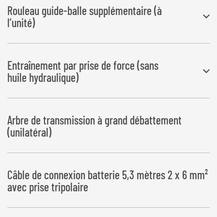
Schaltet den Wickelvorgang bei Folienriss bzw. Folienende ab
Rouleau guide-balle supplémentaire (à
l’unité)
maximum 2 unités
Entraînement par prise de force (sans
huile hydraulique)
Comprenant un engrenage avec pompe, un filtre de return et un
Arbre de transmission à grand débattement
réservoir d’huile hydraulique de 30 l
(unilatéral)
Câble de connexion batterie 5,3 mètres 2 x 6 mm²
avec prise tripolaire