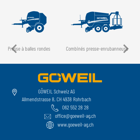
Presse à balles rondes
Combinés presse-enrubanneuse
GÖWEIL Schweiz AG
Allmendstrasse 8, CH 4938 Rohrbach
062 552 28 28
office@goeweil-ag.ch
www.goeweil-ag.ch