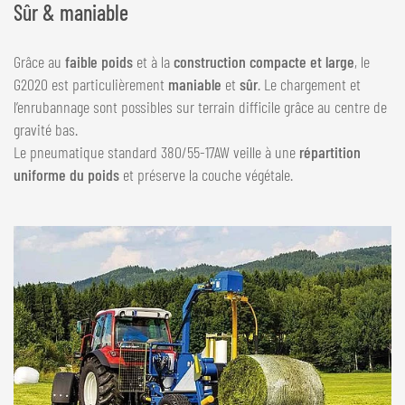
Sûr & maniable
Grâce au
faible poids
et à la
construction compacte et large
, le
G2020 est particulièrement
maniable
et
sûr
. Le chargement et
l’enrubannage sont possibles sur terrain difficile grâce au centre de
gravité bas.
Le pneumatique standard 380/55-17AW veille à une
répartition
uniforme du poids
et préserve la couche végétale.