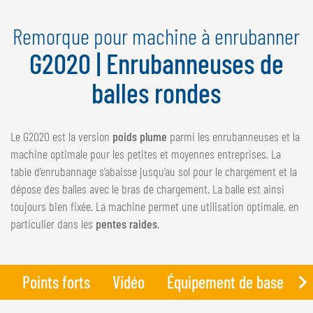
NEDERLANDS
Remorque pour machine à enrubanner
FRANÇAIS
DEUTSCH
G2020 | Enrubanneuses de
balles rondes
SUISSE
GÖWEIL Schweiz
Le G2020 est la version
poids plume
parmi les enrubanneuses et la
DEUTSCH
machine optimale pour les petites et moyennes entreprises. La
FRANÇAIS
table d’enrubannage s’abaisse jusqu’au sol pour le chargement et la
dépose des balles avec le bras de chargement. La balle est ainsi
toujours bien fixée. La machine permet une utilisation optimale, en
particulier dans les
pentes raides
.
Points forts
Vidéo
Équipement de base
D