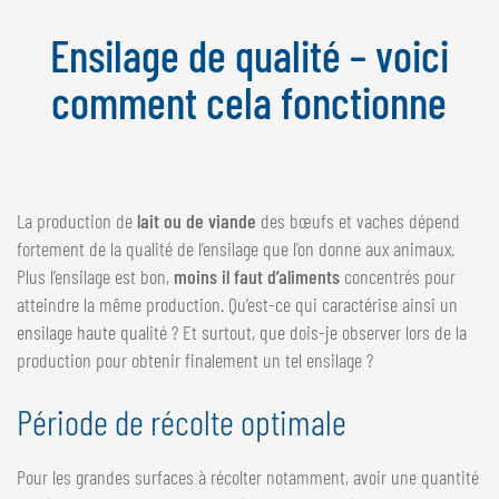
NEDERLANDS
Ensilage de qualité – voici
FRANÇAIS
DEUTSCH
comment cela fonctionne
SUISSE
GÖWEIL Schweiz
La production de
lait ou de viande
des bœufs et vaches dépend
DEUTSCH
fortement de la qualité de l’ensilage que l'on donne aux animaux.
FRANÇAIS
Plus l’ensilage est bon,
moins il faut d’aliments
concentrés pour
atteindre la même production. Qu’est-ce qui caractérise ainsi un
ensilage haute qualité ? Et surtout, que dois-je observer lors de la
production pour obtenir finalement un tel ensilage ?
Période de récolte optimale
Pour les grandes surfaces à récolter notamment, avoir une quantité