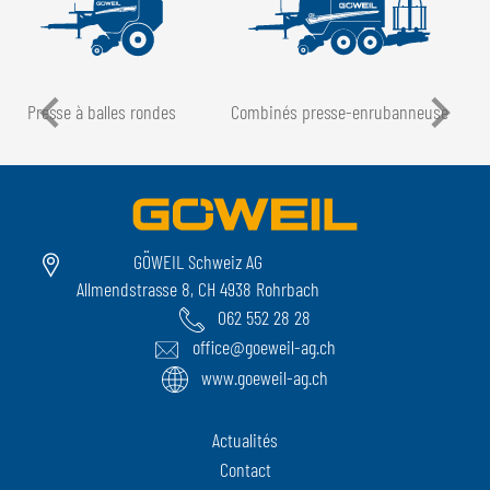
Presse à balles rondes
Combinés presse-enrubanneuse
GÖWEIL Schweiz AG
Allmendstrasse 8, CH 4938 Rohrbach
062 552 28 28
office@goeweil-ag.ch
www.goeweil-ag.ch
Actualités
Contact