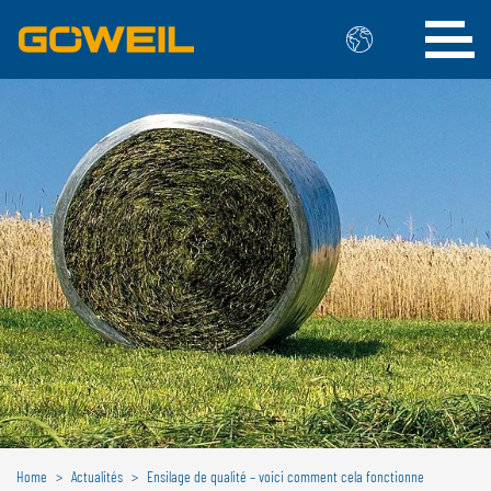
Choisissez votre langue/votre pays
INTERNATIONAL
GÖWEIL
DEUTSCH
ESPAÑOL
ENGLISH
POLSKI
FRANÇAIS
ČESKÝ
NEDERLANDS
BELGIQUE
GÖWEIL BNL
Home
Actualités
Ensilage de qualité – voici comment cela fonctionne