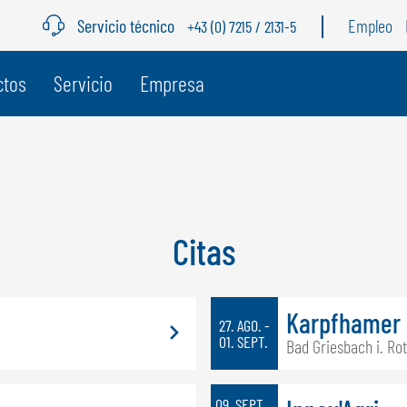
Servicio técnico
Empleo
+43 (0) 7215 / 2131-5
ctos
Servicio
Empresa
BÉLGICA
S
GÖWEIL BNL
G
NEDERLANDS
D
Citas
FRANÇAIS
F
DEUTSCH
Karpfhamer 
27. AGO. -
01. SEPT.
Bad Griesbach i. Rot
09. SEPT.