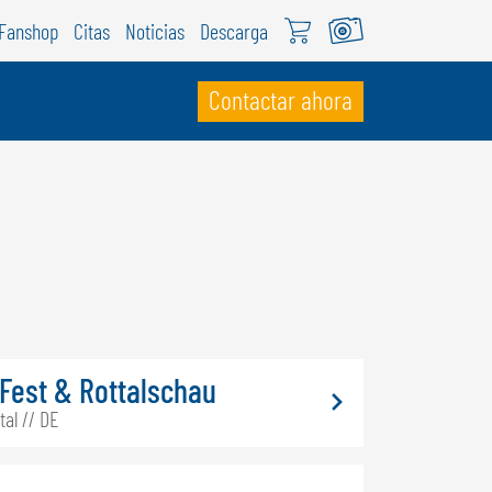
Fanshop
Citas
Noticias
Descarga
Contactar ahora
UIZA
ÖWEIL Schweiz
EUTSCH
RANÇAIS
Fest & Rottalschau
tal // DE