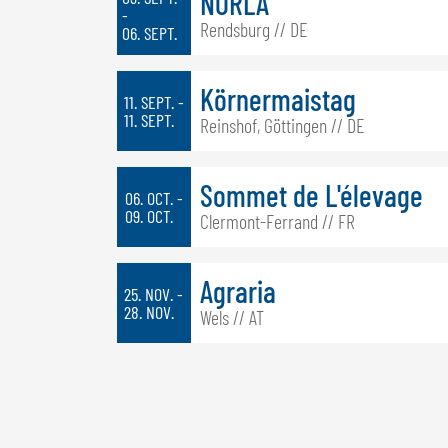
NORLA
-
Rendsburg // DE
06. SEPT.
Körnermaistag
11. SEPT. -
11. SEPT.
Reinshof, Göttingen // DE
Sommet de L'élevage
06. OCT. -
09. OCT.
Clermont-Ferrand // FR
Agraria
25. NOV. -
28. NOV.
Wels // AT