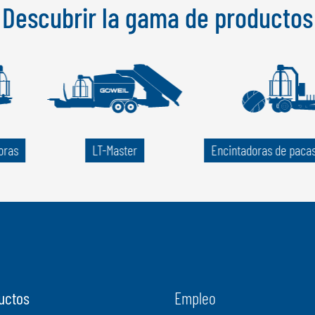
Descubrir la gama de productos
oras
LT-Master
Encintadoras de paca
uctos
Empleo