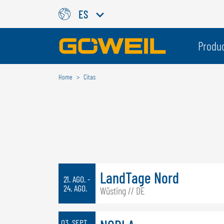
ES
Seleccione su idioma / país
Produ
Home
Citas
INTERNACIONAL
GÖWEIL
DEUTSCH
ESPAÑOL
ENGLISH
POLSKI
FRANÇAIS
ČESKÝ
NEDERLANDS
LandTage Nord
21. AGO. -
24. AGO.
Wüsting // DE
03. SEPT.