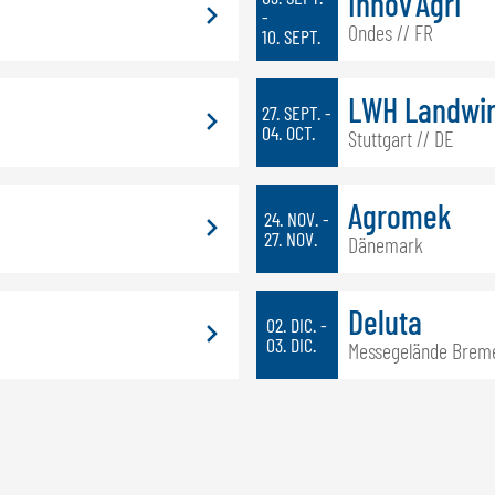
Innov'Agri
-
Ondes // FR
10. SEPT.
LWH Landwir
27. SEPT. -
04. OCT.
Stuttgart // DE
Agromek
24. NOV. -
27. NOV.
Dänemark
Deluta
02. DIC. -
03. DIC.
Messegelände Breme