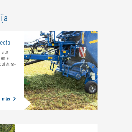
ija
fecto
 alto
 en el
s al Auto-
más