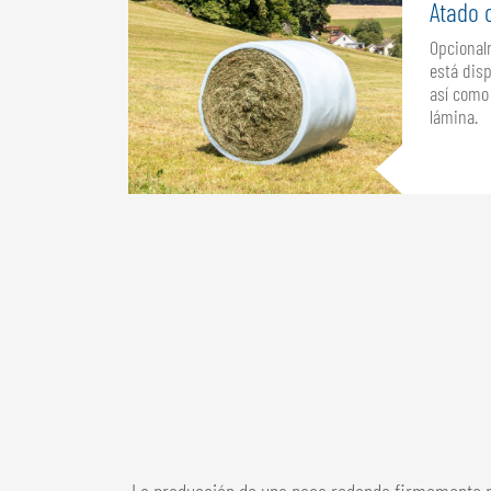
Atado 
Opcional
está disp
así como
lámina.
La producción de una paca redonda firmemente pre