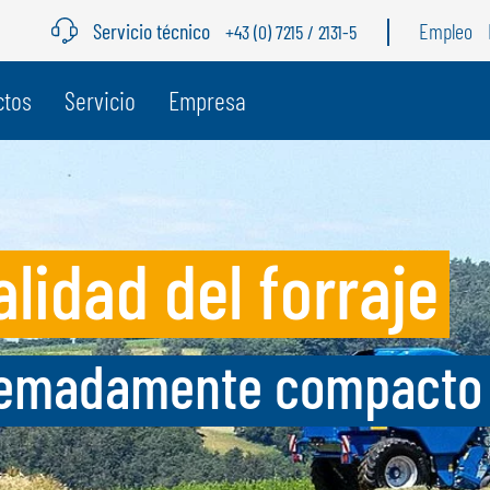
Servicio técnico
Empleo
+43 (0) 7215 / 2131-5
ctos
Servicio
Empresa
BÉLGICA
S
GÖWEIL BNL
G
lidad del forraje
NEDERLANDS
D
FRANÇAIS
F
DEUTSCH
tremadamente compacto