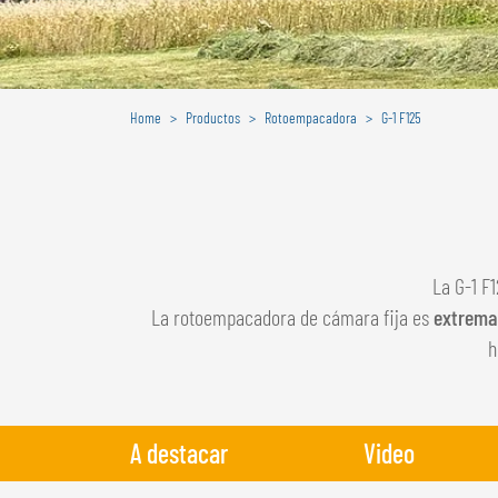
Home
Productos
Rotoempacadora
G-1 F125
La G-1 F
La rotoempacadora de cámara fija es
extrema
h
A destacar
Video