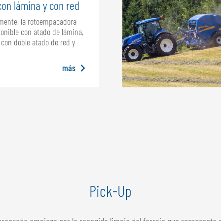
con lámina y con red
mente, la rotoempacadora
onible con atado de lámina,
 con doble atado de red y
más
Pick-Up
nsada empieza por la recogida limpia del forraje que representa su