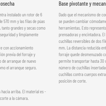
 cosecha
Base pivotante y mecan
tra instalado un rotor de 6
Dado que el mecanismo de cort
e 570 mm y las filas de púas
se pueden cambiar cómodament
as, tanto grandes y secas como
herramientas. Esto representa
 seguridad y limpiamente
prensadoras y encintadora. E
cuchillas reversibles de dos f
stre con accionamiento
mm. La distancia reducida entr
n previa del forraje y
forraje quede desmenuzado con
llo de arranque de nuevo
permite transportar hasta 30 c
como el arranque seguro.
número de cuchillas insertadas
cuchillas contra cuerpos extra
posición de corte.
s hacia arriba. El material es ­
corte a la cámara.