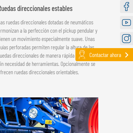
Ruedas direccionales estables
Faceb
as ruedas direccionales dotadas de neumáticos
rmonizan a la perfección con el pickup pendular y
Youtu
tienen un movimiento especialmente suave. Unas
uías ­perforadas permiten regular la altura de las
Instag
Contactar ahora
uedas direccionales de manera rápida y sencilla
in necesidad de herramientas. Opcionalmente se
frecen ruedas direccionales orientables.