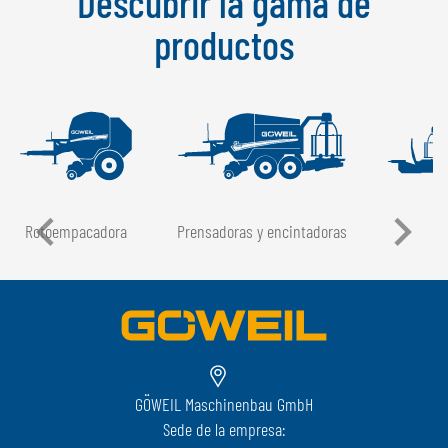
Descubrir la gama de
productos
Rotoempacadora
Prensadoras y encintadoras
GÖWEIL Maschinenbau GmbH
Sede de la empresa: